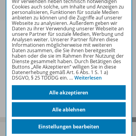
Wir verwenden neben technisch notwendigen
Um den für Sie gültigen Preis zu sehen,
melden Sie
Cookies auch solche, um Inhalte und Anzeigen zu
sich bitte an
.
personalisieren, Funktionen für soziale Medien
anbieten zu können und die Zugriffe auf unserer
Webseite zu analysieren. Außerdem geben wir
Daten zu ihrer Verwendung unserer Webseite an
unsere Partner für soziale Medien, Werbung und
Analysen weiter. Unserer Partner führen diese
Informationen möglicherweise mit weiteren
Informationen
Daten zusammen, die Sie ihnen bereitgestellt
haben oder die sie im Rahmen Ihrer Nutzung der
Dienste gesammelt haben. Durch Betätigen des
Buttons „Alle Akzeptieren“ willigen Sie in diese
Weitere Inhalte der Ausgabe
Datenerhebung gemäß Art. 6 Abs. 1 S. 1 a)
DSGVO, § 25 TDDDG ein.
…
Weiterlesen
Alle akzeptieren
Spar-Pakete
Alle ablehnen
Einstellungen bearbeiten