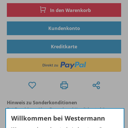
In den Warenkorb
Kundenkonto
Kreditkarte
Hinweis zu Sonderkonditionen
Bei Bezahlung über Paypal und Kreditkarte können
keine Sonderkonditionen gewährt werden.
Willkommen bei Westermann
Sie haben ein passendes
Spar-Paket
?