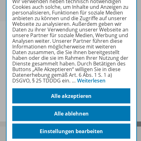
Wir verwenden neben technisch notwendigen
Um den für Sie gültigen Preis zu sehen,
melden Sie
Cookies auch solche, um Inhalte und Anzeigen zu
sich bitte an
.
personalisieren, Funktionen für soziale Medien
anbieten zu können und die Zugriffe auf unserer
Webseite zu analysieren. Außerdem geben wir
Daten zu ihrer Verwendung unserer Webseite an
unsere Partner für soziale Medien, Werbung und
Analysen weiter. Unserer Partner führen diese
Informationen möglicherweise mit weiteren
Informationen
Daten zusammen, die Sie ihnen bereitgestellt
haben oder die sie im Rahmen Ihrer Nutzung der
Dienste gesammelt haben. Durch Betätigen des
Buttons „Alle Akzeptieren“ willigen Sie in diese
Weitere Inhalte der Ausgabe
Datenerhebung gemäß Art. 6 Abs. 1 S. 1 a)
DSGVO, § 25 TDDDG ein.
…
Weiterlesen
Alle akzeptieren
Spar-Pakete
Alle ablehnen
Einstellungen bearbeiten