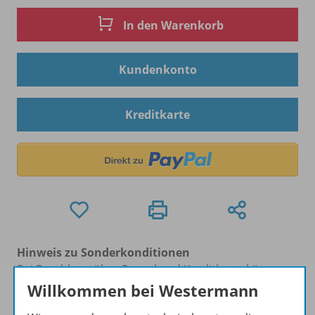
In den Warenkorb
Kundenkonto
Kreditkarte
Hinweis zu Sonderkonditionen
Bei Bezahlung über Paypal und Kreditkarte können
keine Sonderkonditionen gewährt werden.
Willkommen bei Westermann
Sie haben ein passendes
Spar-Paket
?