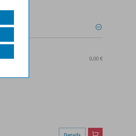
0040013274
0,00 €
Details