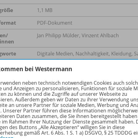
größe
1,1 MB
format
PDF-Dokument
en/
Jan Philipp Mülder, Vinzent Ahlbach
innen
gworte
Digitale Medien, Nachhaltigkeit, Kleidung,
BNE, Müll, Verbraucherbildung
kommen bei Westermann
erwenden neben technisch notwendigen Cookies auch solc
e und Anzeigen zu personalisieren, Funktionen für soziale 
hreibung
ten zu können und die Zugriffe auf unserer Webseite zu
sieren. Außerdem geben wir Daten zu ihrer Verwendung un
ite an unsere Partner für soziale Medien, Werbung und An
r. Unserer Partner führen diese Informationen möglicherwe
lt der Mode und Bekleidung ist im Umbruch. Mode wird schnell
eiteren Daten zusammen, die Sie ihnen bereitgestellt haben
ie im Rahmen Ihrer Nutzung der Dienste gesammelt haben. 
ssen uns die Frage stellen, welche sozialen, wirtschaftlic
gen des Buttons „Alle Akzeptieren“ willigen Sie in diese
ge und künftige Generationen entstehen.
erhebung gemäß Art. 6 Abs. 1 S. 1 a) DSGVO, § 25 TDDDG e