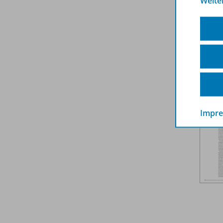
Weite
Weit
Impr