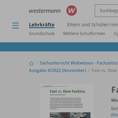
Lehrkräfte
Eltern und Schüler/
-in
Grundschule
Mittlere Schulformen
G
Sachunterricht Weltwissen - Fachzeitsc
Ausgabe 4/
2022 (November)
Fast vs. Slow
F
Was
Bei
(N