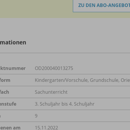
ZU DEN ABO-ANGEBO
rmationen
uktnummer
OD200040013275
form
Kindergarten/
Vorschule, Grundschule, Orie
fach
Sachunterricht
enstufe
3. Schuljahr bis 4. Schuljahr
n
9
ienen am
15.11.2022