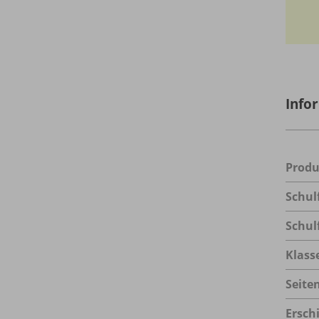
Info
Prod
Schul
Schul
Klass
Seite
Ersch