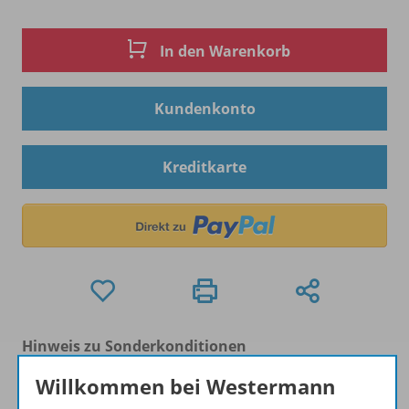
In den Warenkorb
Kundenkonto
Kreditkarte
Hinweis zu Sonderkonditionen
Bei Bezahlung über Paypal und Kreditkarte können
Willkommen bei Westermann
keine Sonderkonditionen gewährt werden.