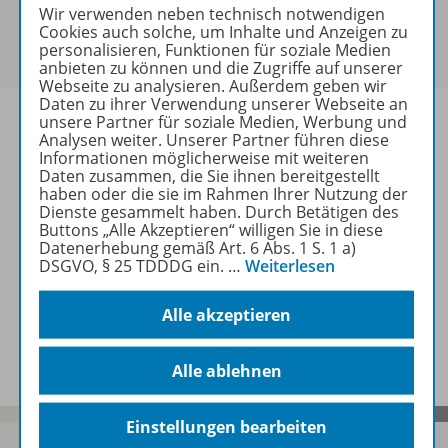
Sie haben ein passendes
Spar-Paket
?
Wir verwenden neben technisch notwendigen
Um den für Sie gültigen Preis zu sehen,
melden Sie
Cookies auch solche, um Inhalte und Anzeigen zu
personalisieren, Funktionen für soziale Medien
sich bitte an
.
anbieten zu können und die Zugriffe auf unserer
Webseite zu analysieren. Außerdem geben wir
Daten zu ihrer Verwendung unserer Webseite an
unsere Partner für soziale Medien, Werbung und
Analysen weiter. Unserer Partner führen diese
Informationen möglicherweise mit weiteren
Daten zusammen, die Sie ihnen bereitgestellt
Informationen
haben oder die sie im Rahmen Ihrer Nutzung der
Dienste gesammelt haben. Durch Betätigen des
Buttons „Alle Akzeptieren“ willigen Sie in diese
Datenerhebung gemäß Art. 6 Abs. 1 S. 1 a)
Weitere Inhalte der Ausgabe
DSGVO, § 25 TDDDG ein.
…
Weiterlesen
Alle akzeptieren
Spar-Pakete
Alle ablehnen
Einstellungen bearbeiten