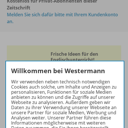
Kostenlos für Privat-Abonnenten dieser
Zeitschrift
Melden Sie sich dafür bitte mit Ihrem Kundenkonto
an.
Frische Ideen für den
Englischunterricht!
Willkommen bei Westermann
Ihr Wegweiser zu den
wichtigsten Seiten von PRAXIS
Wir verwenden neben technisch notwendigen
ENGLISCH:
Cookies auch solche, um Inhalte und Anzeigen zu
personalisieren, Funktionen für soziale Medien
zu den Abo-Angeboten
anbieten zu können und die Zugriffe auf unserer
Webseite zu analysieren. Außerdem geben wir
zum Zeitschriftenkiosk
Daten zu ihrer Verwendung unserer Webseite an
zum Online-Archiv
unsere Partner für soziale Medien, Werbung und
Analysen weiter. Unserer Partner führen diese
Informationen möglicherweise mit weiteren
Mehr zur Zeitschrift
Daten zusammen, die Sie ihnen bereitgestellt