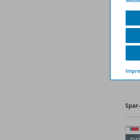
Weite
Impr
A
Spar