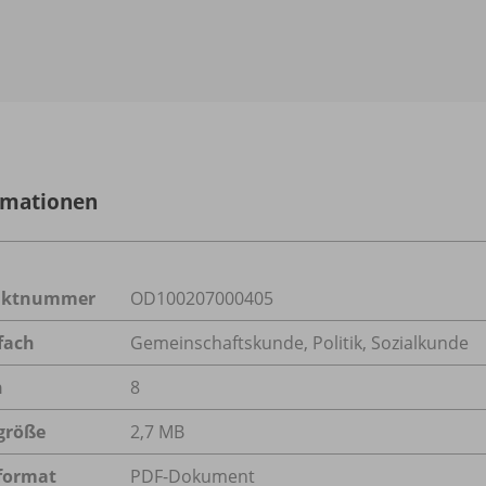
rmationen
uktnummer
OD100207000405
fach
Gemeinschaftskunde
,
Politik
,
Sozialkunde
n
8
größe
2,7 MB
format
PDF-Dokument