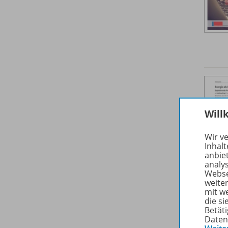
Will
Wir v
Inhalt
anbie
analy
Webse
weite
mit w
die s
Betäti
Daten