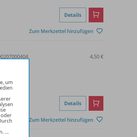
Details
Zum Merkzettel hinzufügen
0207000404
4,50 €
he, um
Medien
serer
Details
alysen
ise
 oder
Zum Merkzettel hinzufügen
Durch
in.
…