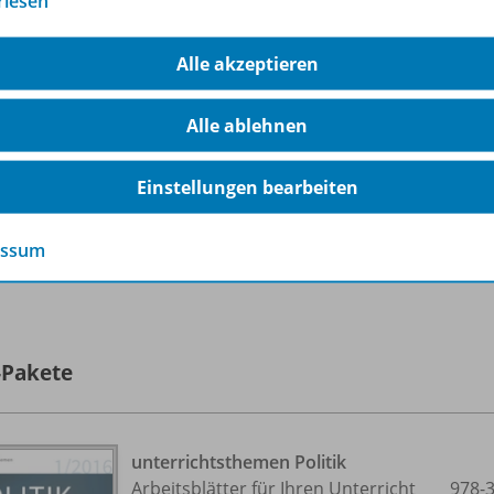
rlesen
Konfliktkultur und Kommunikation
OD10
Sofort verfügbar
Alle akzeptieren
Dateiformat:
PDF-Dokument
Alle ablehnen
Einstellungen bearbeiten
essum
lle 6 Inhalte dieser Ausgabe anzeigen
-Pakete
unterrichtsthemen Politik
Arbeitsblätter für Ihren Unterricht
978-