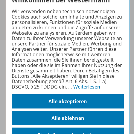
Bei Bezahlung über Paypal und Kreditkarte können
keine Sonderkonditionen gewährt werden.
Wir verwenden neben technisch notwendigen
Sie haben ein passendes
Spar-Paket
?
Cookies auch solche, um Inhalte und Anzeigen zu
personalisieren, Funktionen für soziale Medien
Um den für Sie gültigen Preis zu sehen,
melden Sie
anbieten zu können und die Zugriffe auf unserer
sich bitte an
.
Webseite zu analysieren. Außerdem geben wir
Daten zu ihrer Verwendung unserer Webseite an
unsere Partner für soziale Medien, Werbung und
Analysen weiter. Unserer Partner führen diese
Informationen möglicherweise mit weiteren
Daten zusammen, die Sie ihnen bereitgestellt
haben oder die sie im Rahmen Ihrer Nutzung der
Informationen
Dienste gesammelt haben. Durch Betätigen des
Buttons „Alle Akzeptieren“ willigen Sie in diese
Datenerhebung gemäß Art. 6 Abs. 1 S. 1 a)
DSGVO, § 25 TDDDG ein.
…
Weiterlesen
Weitere Inhalte der Ausgabe
Alle akzeptieren
Spar-Pakete
Alle ablehnen