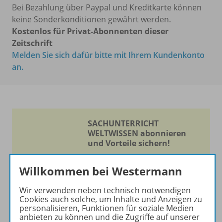
Bei Bezahlung über Paypal und Kreditkarte können
keine Sonderkonditionen gewährt werden.
Kostenlos für Privat-Abonnenten dieser
Zeitschrift
Melden Sie sich dafür bitte mit Ihrem Kundenkonto
an.
SACHUNTERRICHT
WELTWISSEN abonnieren
und Vorteile sichern!
Experimentieren -
Willkommen bei Westermann
Entdecken - Lernen
Wir verwenden neben technisch notwendigen
Die Zeitschrift erscheint als
Cookies auch solche, um Inhalte und Anzeigen zu
Print- und als digitale Version.
personalisieren, Funktionen für soziale Medien
anbieten zu können und die Zugriffe auf unserer
Beiträge und Materialien