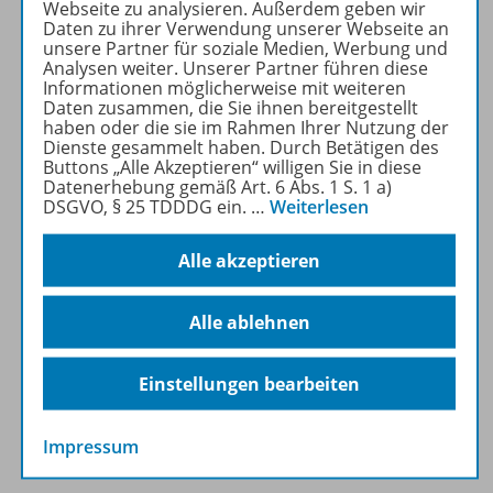
Webseite zu analysieren. Außerdem geben wir
können im Online-Archiv von
Daten zu ihrer Verwendung unserer Webseite an
SACHUNTERRICHT
unsere Partner für soziale Medien, Werbung und
Analysen weiter. Unserer Partner führen diese
WELTWISSEN kostenlos
Informationen möglicherweise mit weiteren
recherchiert und
Daten zusammen, die Sie ihnen bereitgestellt
heruntergeladen werden (nur
haben oder die sie im Rahmen Ihrer Nutzung der
Dienste gesammelt haben. Durch Betätigen des
für Privatpersonen).
Buttons „Alle Akzeptieren“ willigen Sie in diese
Jetzt kostengünstig
Datenerhebung gemäß Art. 6 Abs. 1 S. 1 a)
Probelesen oder gleich zum
DSGVO, § 25 TDDDG ein.
…
Weiterlesen
Vorteilspreis abonnieren!
Alle akzeptieren
ZU DEN ABO-ANGEBOTEN
Alle ablehnen
Einstellungen bearbeiten
Informationen
Impressum