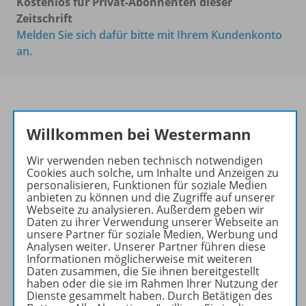
Kostenlos für Privat-Abonnenten dieser
Zeitschrift
Melden Sie sich dafür bitte mit Ihrem Kundenkonto
an.
PRAXIS PHILOSOPHIE &
Willkommen bei Westermann
ETHIK
Wir verwenden neben technisch notwendigen
Ihr Wegweiser zu den
Cookies auch solche, um Inhalte und Anzeigen zu
personalisieren, Funktionen für soziale Medien
wichtigsten Seiten:
anbieten zu können und die Zugriffe auf unserer
Webseite zu analysieren. Außerdem geben wir
zu den Abo-Angeboten
Daten zu ihrer Verwendung unserer Webseite an
zum Zeitschriftenkiosk
unsere Partner für soziale Medien, Werbung und
zum Online-Archiv
Analysen weiter. Unserer Partner führen diese
Informationen möglicherweise mit weiteren
Daten zusammen, die Sie ihnen bereitgestellt
Mehr zur Zeitschrift
haben oder die sie im Rahmen Ihrer Nutzung der
Dienste gesammelt haben. Durch Betätigen des