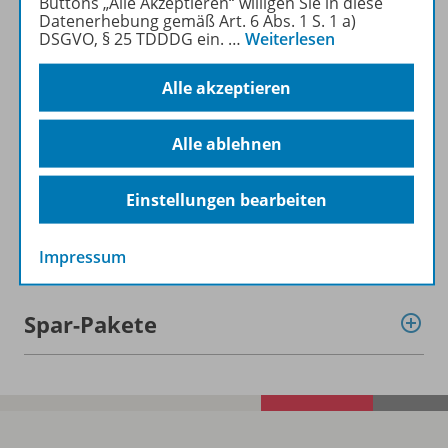
Buttons „Alle Akzeptieren“ willigen Sie in diese
Datenerhebung gemäß Art. 6 Abs. 1 S. 1 a)
DSGVO, § 25 TDDDG ein.
…
Weiterlesen
Alle akzeptieren
Informationen
Alle ablehnen
Beschreibung
Einstellungen bearbeiten
Weitere Inhalte der Ausgabe
Impressum
Spar-Pakete