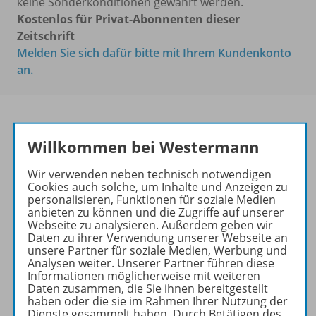
keine Sonderkonditionen gewährt werden.
Kostenlos für Privat-Abonnenten dieser
Zeitschrift
Melden Sie sich dafür bitte mit Ihrem Kundenkonto
an.
Willkommen bei Westermann
PRAXIS PHILOSOPHIE &
ETHIK
Wir verwenden neben technisch notwendigen
Cookies auch solche, um Inhalte und Anzeigen zu
Ihr Wegweiser zu den
personalisieren, Funktionen für soziale Medien
wichtigsten Seiten:
anbieten zu können und die Zugriffe auf unserer
Webseite zu analysieren. Außerdem geben wir
zu den Abo-Angeboten
Daten zu ihrer Verwendung unserer Webseite an
unsere Partner für soziale Medien, Werbung und
zum Zeitschriftenkiosk
Analysen weiter. Unserer Partner führen diese
zum Online-Archiv
Informationen möglicherweise mit weiteren
Daten zusammen, die Sie ihnen bereitgestellt
haben oder die sie im Rahmen Ihrer Nutzung der
Mehr zur Zeitschrift
Dienste gesammelt haben. Durch Betätigen des