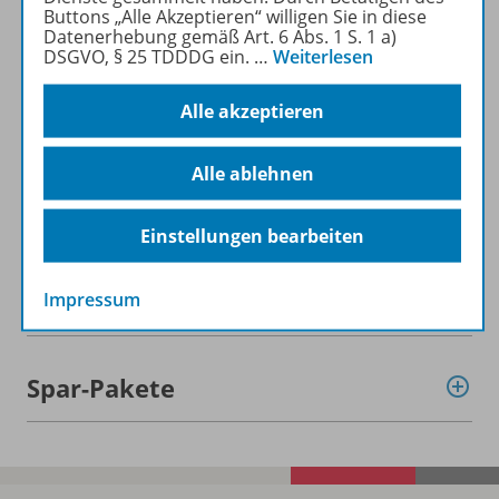
Buttons „Alle Akzeptieren“ willigen Sie in diese
Datenerhebung gemäß Art. 6 Abs. 1 S. 1 a)
DSGVO, § 25 TDDDG ein.
…
Weiterlesen
Alle akzeptieren
Informationen
Alle ablehnen
Beschreibung
Einstellungen bearbeiten
Weitere Inhalte der Ausgabe
Impressum
Spar-Pakete