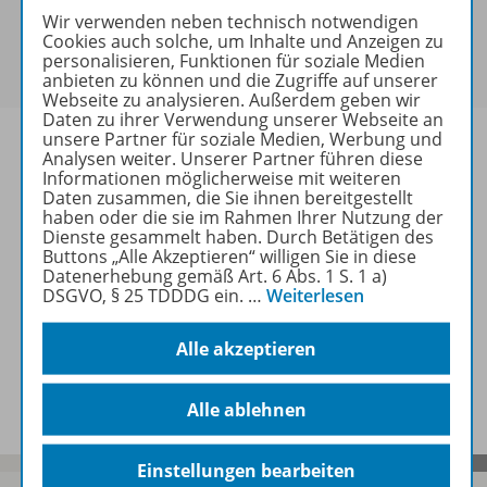
Sie haben ein passendes
Spar-Paket
?
Wir verwenden neben technisch notwendigen
Cookies auch solche, um Inhalte und Anzeigen zu
Um den für Sie gültigen Preis zu sehen,
melden Sie
personalisieren, Funktionen für soziale Medien
sich bitte an
.
anbieten zu können und die Zugriffe auf unserer
Webseite zu analysieren. Außerdem geben wir
Daten zu ihrer Verwendung unserer Webseite an
unsere Partner für soziale Medien, Werbung und
Analysen weiter. Unserer Partner führen diese
Informationen möglicherweise mit weiteren
Daten zusammen, die Sie ihnen bereitgestellt
Informationen
haben oder die sie im Rahmen Ihrer Nutzung der
Dienste gesammelt haben. Durch Betätigen des
Buttons „Alle Akzeptieren“ willigen Sie in diese
Datenerhebung gemäß Art. 6 Abs. 1 S. 1 a)
Weitere Inhalte der Ausgabe
DSGVO, § 25 TDDDG ein.
…
Weiterlesen
Alle akzeptieren
Spar-Pakete
Alle ablehnen
Einstellungen bearbeiten