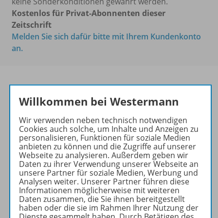
keine Sonderkonditionen gewährt werden.
Kostenlos für Privat-Abonnenten dieser
Zeitschrift
Melden Sie sich dafür bitte mit Ihrem Kundenkonto
an.
Willkommen bei Westermann
PRAXIS PHILOSOPHIE &
ETHIK
Wir verwenden neben technisch notwendigen
Cookies auch solche, um Inhalte und Anzeigen zu
Ihr Wegweiser zu den
personalisieren, Funktionen für soziale Medien
wichtigsten Seiten:
anbieten zu können und die Zugriffe auf unserer
Webseite zu analysieren. Außerdem geben wir
zu den Abo-Angeboten
Daten zu ihrer Verwendung unserer Webseite an
unsere Partner für soziale Medien, Werbung und
zum Zeitschriftenkiosk
Analysen weiter. Unserer Partner führen diese
zum Online-Archiv
Informationen möglicherweise mit weiteren
Daten zusammen, die Sie ihnen bereitgestellt
haben oder die sie im Rahmen Ihrer Nutzung der
Mehr zur Zeitschrift
Dienste gesammelt haben. Durch Betätigen des