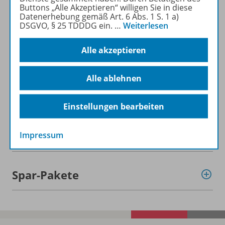
Buttons „Alle Akzeptieren“ willigen Sie in diese
Datenerhebung gemäß Art. 6 Abs. 1 S. 1 a)
DSGVO, § 25 TDDDG ein.
…
Weiterlesen
Alle akzeptieren
Informationen
Alle ablehnen
Beschreibung
Einstellungen bearbeiten
Weitere Inhalte der Ausgabe
Impressum
Spar-Pakete