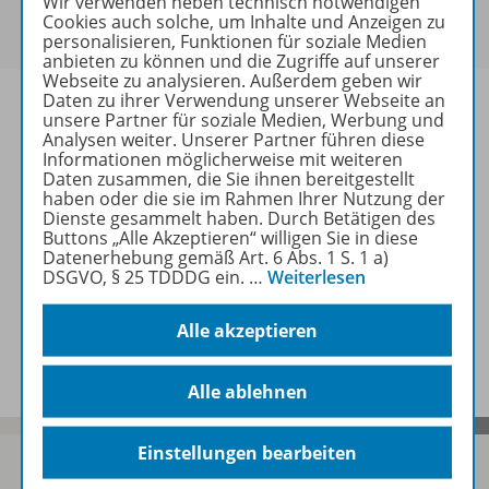
Wir verwenden neben technisch notwendigen
Um den für Sie gültigen Preis zu sehen,
melden Sie
Cookies auch solche, um Inhalte und Anzeigen zu
sich bitte an
.
personalisieren, Funktionen für soziale Medien
anbieten zu können und die Zugriffe auf unserer
Webseite zu analysieren. Außerdem geben wir
Daten zu ihrer Verwendung unserer Webseite an
unsere Partner für soziale Medien, Werbung und
Analysen weiter. Unserer Partner führen diese
Informationen möglicherweise mit weiteren
Informationen
Daten zusammen, die Sie ihnen bereitgestellt
haben oder die sie im Rahmen Ihrer Nutzung der
Dienste gesammelt haben. Durch Betätigen des
Buttons „Alle Akzeptieren“ willigen Sie in diese
Weitere Inhalte der Ausgabe
Datenerhebung gemäß Art. 6 Abs. 1 S. 1 a)
DSGVO, § 25 TDDDG ein.
…
Weiterlesen
Alle akzeptieren
Spar-Pakete
Alle ablehnen
Einstellungen bearbeiten