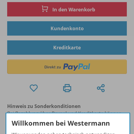
In den Warenkorb
Kundenkonto
Kreditkarte
Hinweis zu Sonderkonditionen
Bei Bezahlung über Paypal und Kreditkarte können
keine Sonderkonditionen gewährt werden.
Willkommen bei Westermann
Sie haben ein passendes
Spar-Paket
?