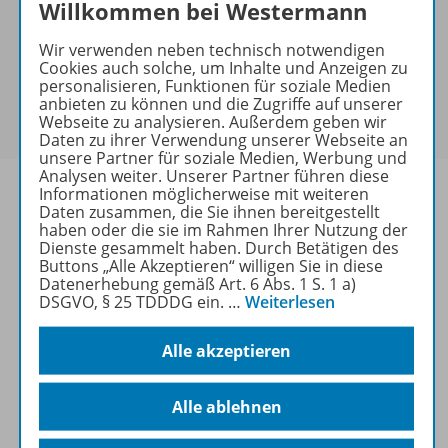
Hinweis zu Sonderkonditionen
Willkommen bei Westermann
Bei Bezahlung über Paypal und Kreditkarte können
Wir verwenden neben technisch notwendigen
keine Sonderkonditionen gewährt werden.
Cookies auch solche, um Inhalte und Anzeigen zu
Sie haben ein passendes
Spar-Paket
?
personalisieren, Funktionen für soziale Medien
Um den für Sie gültigen Preis zu sehen,
melden Sie
anbieten zu können und die Zugriffe auf unserer
Webseite zu analysieren. Außerdem geben wir
sich bitte an
.
Daten zu ihrer Verwendung unserer Webseite an
unsere Partner für soziale Medien, Werbung und
Analysen weiter. Unserer Partner führen diese
Informationen möglicherweise mit weiteren
Daten zusammen, die Sie ihnen bereitgestellt
haben oder die sie im Rahmen Ihrer Nutzung der
Dienste gesammelt haben. Durch Betätigen des
Informationen
Buttons „Alle Akzeptieren“ willigen Sie in diese
Datenerhebung gemäß Art. 6 Abs. 1 S. 1 a)
DSGVO, § 25 TDDDG ein.
…
Weiterlesen
Weitere Inhalte der Ausgabe
Alle akzeptieren
Spar-Pakete
Alle ablehnen