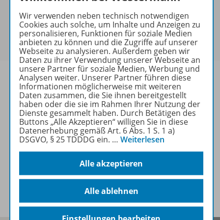
keine Sonderkonditionen gewährt werden.
Wir verwenden neben technisch notwendigen
Sie haben ein passendes
Spar-Paket
?
Cookies auch solche, um Inhalte und Anzeigen zu
Um den für Sie gültigen Preis zu sehen,
melden Sie
personalisieren, Funktionen für soziale Medien
anbieten zu können und die Zugriffe auf unserer
sich bitte an
.
Webseite zu analysieren. Außerdem geben wir
Daten zu ihrer Verwendung unserer Webseite an
unsere Partner für soziale Medien, Werbung und
Analysen weiter. Unserer Partner führen diese
Informationen möglicherweise mit weiteren
Daten zusammen, die Sie ihnen bereitgestellt
haben oder die sie im Rahmen Ihrer Nutzung der
Informationen
Dienste gesammelt haben. Durch Betätigen des
Buttons „Alle Akzeptieren“ willigen Sie in diese
Datenerhebung gemäß Art. 6 Abs. 1 S. 1 a)
DSGVO, § 25 TDDDG ein.
…
Weiterlesen
Weitere Inhalte der Ausgabe
Alle akzeptieren
Spar-Pakete
Alle ablehnen
Einstellungen bearbeiten