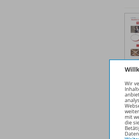
Will
Wir v
Inhalt
anbie
analy
Webse
weite
mit w
die s
Betäti
Daten