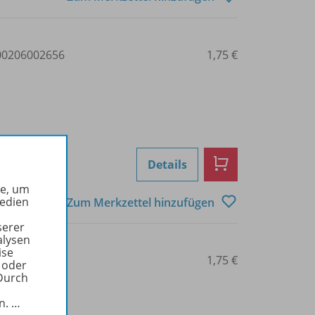
0206002656
1,75 €
Details
he, um
Medien
Zum Merkzettel hinzufügen
serer
alysen
ise
0206002657
1,75 €
 oder
Durch
in.
…