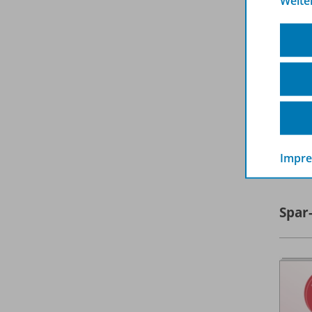
Weite
A
Impr
Spar