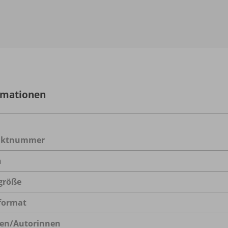
rmationen
uktnummer
n
größe
format
en/
Autorinnen