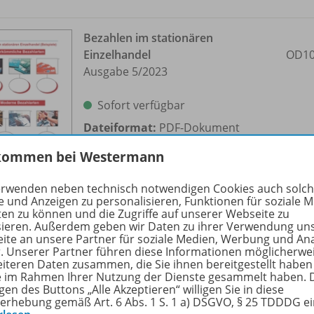
Bezahlen im stationären
Einzelhandel
OD10
Ausgabe 5/
2023
Sofort verfügbar
Dateiformat:
PDF-Dokument
kommen bei Westermann
erwenden neben technisch notwendigen Cookies auch solc
e und Anzeigen zu personalisieren, Funktionen für soziale 
ten zu können und die Zugriffe auf unserer Webseite zu
sieren. Außerdem geben wir Daten zu ihrer Verwendung un
ite an unsere Partner für soziale Medien, Werbung und An
Bezahlung im Online-Handel
r. Unserer Partner führen diese Informationen möglicherwe
(Herkömmliche und moderne
OD10
eiteren Daten zusammen, die Sie ihnen bereitgestellt haben
Zahlungsmethoden
ie im Rahmen Ihrer Nutzung der Dienste gesammelt haben. 
gen des Buttons „Alle Akzeptieren“ willigen Sie in diese
Ausgabe 5/
2023
erhebung gemäß Art. 6 Abs. 1 S. 1 a) DSGVO, § 25 TDDDG e