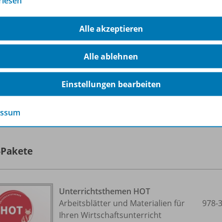
rlesen
Sofort verfügbar
Dateiformat:
PDF-Dokument
Alle akzeptieren
Alle ablehnen
Einstellungen bearbeiten
lle 27 Inhalte dieser Ausgabe anzeigen
essum
-Pakete
Unterrichtsthemen HOT
Arbeitsblätter und Materialien für
978-
Ihren Wirtschaftsunterricht