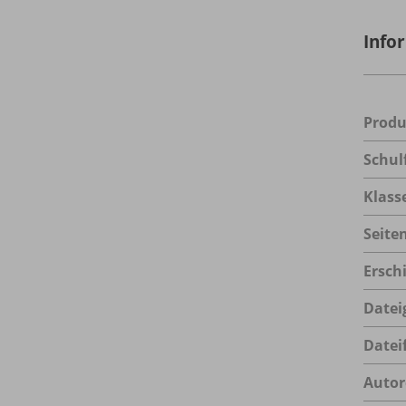
Info
Prod
Schul
Klass
Seite
Ersch
Datei
Datei
Autor