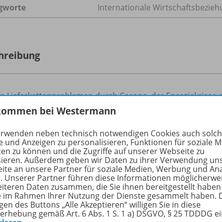
gworte
Internationale Wirtschaftsbezieh
hreibung
en Lieferkettenproblemen durch Corona, der Energiekriese
zmarkt China und massive Subventionen am Wettbewerbss
kommen bei Westermann
äftemangel steht der Standort nun in einer schwierigen La
hmen sind offenbar gering: Die DIHK vermeldete im August
erwenden neben technisch notwendigen Cookies auch solc
e und Anzeigen zu personalisieren, Funktionen für soziale 
nkretes Interesse zur Auslandsverlagerung von 43 Prozent.
ten zu können und die Zugriffe auf unserer Webseite zu
ng auf den Industriestandort Deutschland lauter, der Begri
sieren. Außerdem geben wir Daten zu ihrer Verwendung un
ite an unsere Partner für soziale Medien, Werbung und An
r. Unserer Partner führen diese Informationen möglicherwe
eiteren Daten zusammen, die Sie ihnen bereitgestellt haben
ie im Rahmen Ihrer Nutzung der Dienste gesammelt haben. 
gen des Buttons „Alle Akzeptieren“ willigen Sie in diese
-Pakete
erhebung gemäß Art. 6 Abs. 1 S. 1 a) DSGVO, § 25 TDDDG e