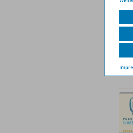
Weite
Impr