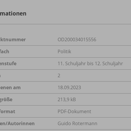
rmationen
uktnummer
OD200034015556
fach
Politik
enstufe
11. Schuljahr bis 12. Schuljahr
n
2
ienen am
18.09.2023
größe
213,9 kB
format
PDF-Dokument
en/
Autorinnen
Guido Rotermann