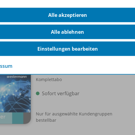
Alle akzeptieren
Alle ablehnen
-Pakete
Einstellungen bearbeiten
Schroedel aktuell
Einzellizenz
WEB-
essum
Komplettabo
Sofort verfügbar
Nur für ausgewählte Kundengruppen
bestellbar