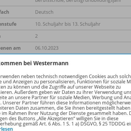
fach
Deutsch
enstufe
10. Schuljahr bis 13. Schuljahr
n
2
ienen am
06.10.2023
größe
599,9 kB
kommen bei Westermann
format
ZIP-Dateiarchiv
erwenden neben technisch notwendigen Cookies auch solc
e und Anzeigen zu personalisieren, Funktionen für soziale 
ten zu können und die Zugriffe auf unserer Webseite zu
sieren. Außerdem geben wir Daten zu ihrer Verwendung un
ite an unsere Partner für soziale Medien, Werbung und An
hreibung
r. Unserer Partner führen diese Informationen möglicherwe
eiteren Daten zusammen, die Sie ihnen bereitgestellt haben
ie im Rahmen Ihrer Nutzung der Dienste gesammelt haben. 
gen des Buttons „Alle Akzeptieren“ willigen Sie in diese
erhebung gemäß Art. 6 Abs. 1 S. 1 a) DSGVO, § 25 TDDDG e
teraturnobelpreis geht in diesem Jahr an den Norweger Jon F
rlesen
k und Stil des Preisträgers und wirft außerdem die Frage au