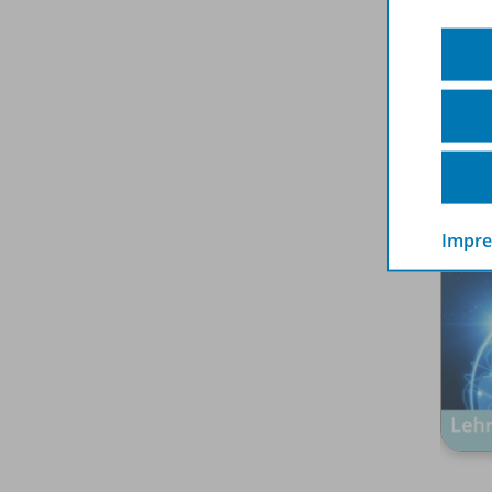
Spar
Impr