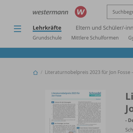
Lehrkräfte
Eltern und Schüler/
-in
Grundschule
Mittlere Schulformen
G
Literaturnobelpreis 2023 für Jon Fosse 
L
J
- D
Sch