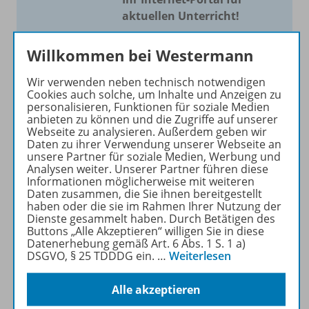
aktuellen Unterricht!
Mit Schroedel aktuell bieten
Willkommen bei Westermann
wir Ihnen einen Service, um
Ihren Unterricht aktuell und
Wir verwenden neben technisch notwendigen
einfach zu gestalten. Jede
Cookies auch solche, um Inhalte und Anzeigen zu
personalisieren, Funktionen für soziale Medien
Woche drei bis vier
anbieten zu können und die Zugriffe auf unserer
Neuerscheinungen mit
Webseite zu analysieren. Außerdem geben wir
großem Online Archiv.
Daten zu ihrer Verwendung unserer Webseite an
unsere Partner für soziale Medien, Werbung und
Analysen weiter. Unserer Partner führen diese
Mehr erfahren
Informationen möglicherweise mit weiteren
Daten zusammen, die Sie ihnen bereitgestellt
haben oder die sie im Rahmen Ihrer Nutzung der
Dienste gesammelt haben. Durch Betätigen des
Buttons „Alle Akzeptieren“ willigen Sie in diese
Datenerhebung gemäß Art. 6 Abs. 1 S. 1 a)
DSGVO, § 25 TDDDG ein.
…
Weiterlesen
Informationen
Alle akzeptieren