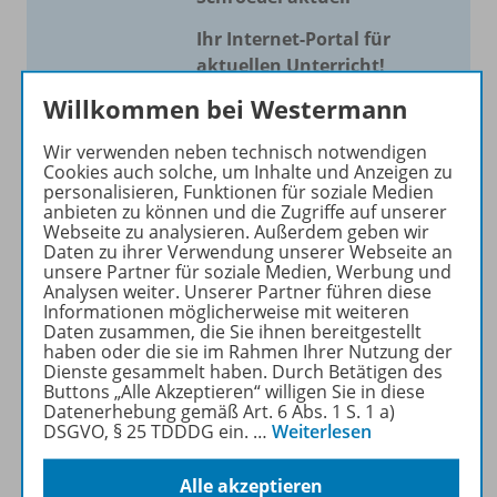
Ihr Internet-Portal für
aktuellen Unterricht!
Willkommen bei Westermann
Mit Schroedel aktuell bieten
wir Ihnen einen Service, um
Wir verwenden neben technisch notwendigen
Ihren Unterricht aktuell und
Cookies auch solche, um Inhalte und Anzeigen zu
einfach zu gestalten. Jede
personalisieren, Funktionen für soziale Medien
anbieten zu können und die Zugriffe auf unserer
Woche drei bis vier
Webseite zu analysieren. Außerdem geben wir
Neuerscheinungen mit
Daten zu ihrer Verwendung unserer Webseite an
großem Online Archiv.
unsere Partner für soziale Medien, Werbung und
Analysen weiter. Unserer Partner führen diese
Informationen möglicherweise mit weiteren
Mehr erfahren
Daten zusammen, die Sie ihnen bereitgestellt
haben oder die sie im Rahmen Ihrer Nutzung der
Dienste gesammelt haben. Durch Betätigen des
Buttons „Alle Akzeptieren“ willigen Sie in diese
Datenerhebung gemäß Art. 6 Abs. 1 S. 1 a)
DSGVO, § 25 TDDDG ein.
…
Weiterlesen
Informationen
Alle akzeptieren