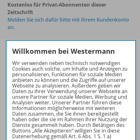
Kostenlos für Privat-Abonnenten dieser
Zeitschrift
Melden Sie sich dafür bitte mit Ihrem Kundenkonto
an.
Willkommen bei Westermann
PRAXIS POLITIK &
Wir verwenden neben technisch notwendigen
Cookies auch solche, um Inhalte und Anzeigen zu
WIRTSCHAFT
personalisieren, Funktionen für soziale Medien
anbieten zu können und die Zugriffe auf unserer
Ihr Wegweiser zu den
Webseite zu analysieren. Außerdem geben wir
wichtigsten Seiten:
Daten zu ihrer Verwendung unserer Webseite an
unsere Partner für soziale Medien, Werbung und
zu den Abo-Angeboten
Analysen weiter. Unserer Partner führen diese
Informationen möglicherweise mit weiteren
zum Zeitschriftenkiosk
Daten zusammen, die Sie ihnen bereitgestellt
zum Online-Archiv
haben oder die sie im Rahmen Ihrer Nutzung der
Dienste gesammelt haben. Durch Betätigen des
Buttons „Alle Akzeptieren“ willigen Sie in diese
Mehr zur Zeitschrift
Datenerhebung gemäß Art. 6 Abs. 1 S. 1 a)