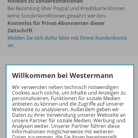
Hinweis zu Sonderkonditionen
Bei Bezahlung über Paypal und Kreditkarte können
keine Sonderkonditionen gewährt werden.
Kostenlos für Privat-Abonnenten dieser
Zeitschrift
Melden Sie sich dafür bitte mit Ihrem Kundenkonto
an.
Willkommen bei Westermann
Frische Ideen für den
Englischunterricht!
Wir verwenden neben technisch notwendigen
Cookies auch solche, um Inhalte und Anzeigen zu
Ihr Wegweiser zu den
personalisieren, Funktionen für soziale Medien
anbieten zu können und die Zugriffe auf unserer
wichtigsten Seiten von PRAXIS
Webseite zu analysieren. Außerdem geben wir
ENGLISCH:
Daten zu ihrer Verwendung unserer Webseite an
unsere Partner für soziale Medien, Werbung und
zu den Abo-Angeboten
Analysen weiter. Unserer Partner führen diese
Informationen möglicherweise mit weiteren
zum Zeitschriftenkiosk
Daten zusammen, die Sie ihnen bereitgestellt