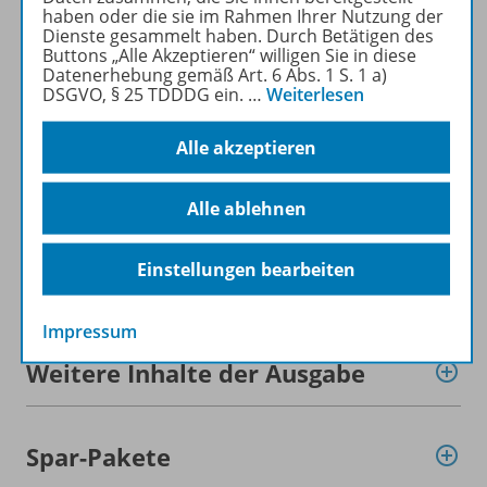
zum Online-Archiv
haben oder die sie im Rahmen Ihrer Nutzung der
Dienste gesammelt haben. Durch Betätigen des
Buttons „Alle Akzeptieren“ willigen Sie in diese
Mehr zur Zeitschrift
Datenerhebung gemäß Art. 6 Abs. 1 S. 1 a)
DSGVO, § 25 TDDDG ein.
…
Weiterlesen
Alle akzeptieren
Informationen
Alle ablehnen
Einstellungen bearbeiten
Beschreibung
Impressum
Weitere Inhalte der Ausgabe
Spar-Pakete