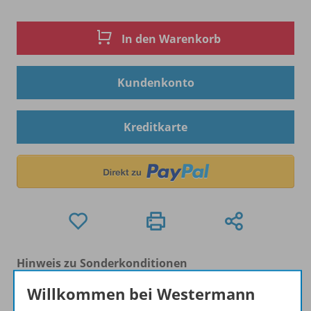
In den Warenkorb
Kundenkonto
Kreditkarte
Hinweis zu Sonderkonditionen
Bei Bezahlung über Paypal und Kreditkarte können
Willkommen bei Westermann
keine Sonderkonditionen gewährt werden.