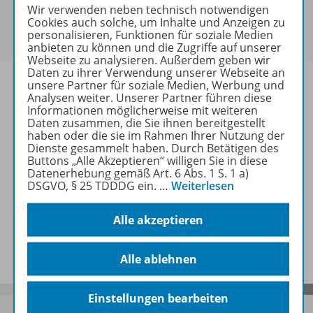
Sie haben ein passendes
Spar-Paket
?
Wir verwenden neben technisch notwendigen
Um den für Sie gültigen Preis zu sehen,
melden Sie
Cookies auch solche, um Inhalte und Anzeigen zu
personalisieren, Funktionen für soziale Medien
sich bitte an
.
anbieten zu können und die Zugriffe auf unserer
Webseite zu analysieren. Außerdem geben wir
Daten zu ihrer Verwendung unserer Webseite an
unsere Partner für soziale Medien, Werbung und
Analysen weiter. Unserer Partner führen diese
Informationen möglicherweise mit weiteren
Daten zusammen, die Sie ihnen bereitgestellt
Informationen
haben oder die sie im Rahmen Ihrer Nutzung der
Dienste gesammelt haben. Durch Betätigen des
Buttons „Alle Akzeptieren“ willigen Sie in diese
Datenerhebung gemäß Art. 6 Abs. 1 S. 1 a)
Weitere Inhalte der Ausgabe
DSGVO, § 25 TDDDG ein.
…
Weiterlesen
Alle akzeptieren
Spar-Pakete
Alle ablehnen
Einstellungen bearbeiten