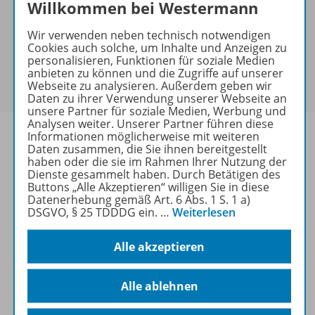
Hinweis zu Sonderkonditionen
Willkommen bei Westermann
Bei Bezahlung über Paypal und Kreditkarte können
Wir verwenden neben technisch notwendigen
keine Sonderkonditionen gewährt werden.
Cookies auch solche, um Inhalte und Anzeigen zu
Sie haben ein passendes
Spar-Paket
?
personalisieren, Funktionen für soziale Medien
Um den für Sie gültigen Preis zu sehen,
melden Sie
anbieten zu können und die Zugriffe auf unserer
Webseite zu analysieren. Außerdem geben wir
sich bitte an
.
Daten zu ihrer Verwendung unserer Webseite an
unsere Partner für soziale Medien, Werbung und
Analysen weiter. Unserer Partner führen diese
Informationen möglicherweise mit weiteren
Daten zusammen, die Sie ihnen bereitgestellt
haben oder die sie im Rahmen Ihrer Nutzung der
Dienste gesammelt haben. Durch Betätigen des
Informationen
Buttons „Alle Akzeptieren“ willigen Sie in diese
Datenerhebung gemäß Art. 6 Abs. 1 S. 1 a)
DSGVO, § 25 TDDDG ein.
…
Weiterlesen
Weitere Inhalte der Ausgabe
Alle akzeptieren
Spar-Pakete
Alle ablehnen