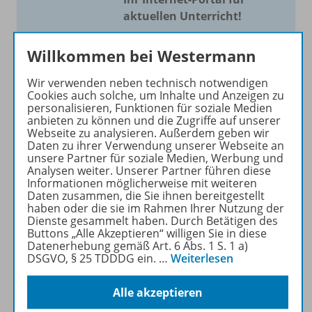
aktuellen Unterricht!
Mit Schroedel aktuell bieten
Willkommen bei Westermann
wir Ihnen einen Service, um
Ihren Unterricht aktuell und
Wir verwenden neben technisch notwendigen
einfach zu gestalten. Jede
Cookies auch solche, um Inhalte und Anzeigen zu
personalisieren, Funktionen für soziale Medien
Woche drei bis vier
anbieten zu können und die Zugriffe auf unserer
Neuerscheinungen mit
Webseite zu analysieren. Außerdem geben wir
großem Online Archiv.
Daten zu ihrer Verwendung unserer Webseite an
unsere Partner für soziale Medien, Werbung und
Analysen weiter. Unserer Partner führen diese
Mehr erfahren
Informationen möglicherweise mit weiteren
Daten zusammen, die Sie ihnen bereitgestellt
haben oder die sie im Rahmen Ihrer Nutzung der
Dienste gesammelt haben. Durch Betätigen des
Buttons „Alle Akzeptieren“ willigen Sie in diese
Datenerhebung gemäß Art. 6 Abs. 1 S. 1 a)
DSGVO, § 25 TDDDG ein.
…
Weiterlesen
Informationen
Alle akzeptieren