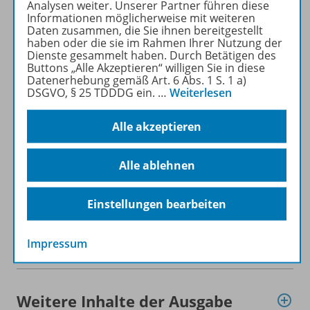
heruntergeladen werden (nur
Analysen weiter. Unserer Partner führen diese
Informationen möglicherweise mit weiteren
für Privatpersonen).
Daten zusammen, die Sie ihnen bereitgestellt
Jetzt kostengünstig
haben oder die sie im Rahmen Ihrer Nutzung der
Probelesen oder gleich zum
Dienste gesammelt haben. Durch Betätigen des
Buttons „Alle Akzeptieren“ willigen Sie in diese
Vorteilspreis abonnieren!
Datenerhebung gemäß Art. 6 Abs. 1 S. 1 a)
DSGVO, § 25 TDDDG ein.
…
Weiterlesen
ZU DEN ABO-ANGEBOTEN
Alle akzeptieren
Alle ablehnen
Informationen
Einstellungen bearbeiten
Impressum
Beschreibung
Weitere Inhalte der Ausgabe