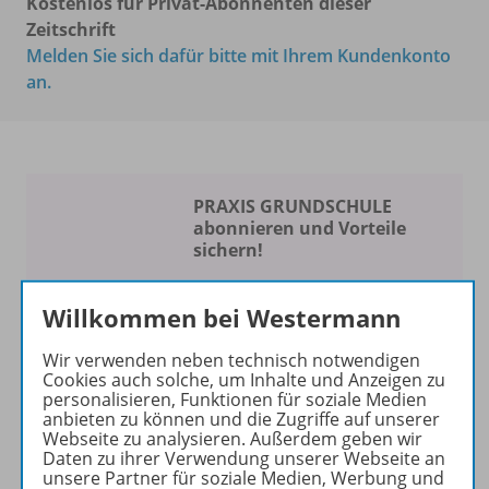
Kostenlos für Privat-Abonnenten dieser
Zeitschrift
Melden Sie sich dafür bitte mit Ihrem Kundenkonto
an.
PRAXIS GRUNDSCHULE
abonnieren und Vorteile
sichern!
Spaß am Unterrichten
Willkommen bei Westermann
Die Zeitschrift erscheint als
Wir verwenden neben technisch notwendigen
Print- und als digitale Version.
Cookies auch solche, um Inhalte und Anzeigen zu
Beiträge und Materialien
personalisieren, Funktionen für soziale Medien
können im Online-Archiv von
anbieten zu können und die Zugriffe auf unserer
Webseite zu analysieren. Außerdem geben wir
PRAXIS GRUNDSCHULE
Daten zu ihrer Verwendung unserer Webseite an
kostenlos recherchiert und
unsere Partner für soziale Medien, Werbung und