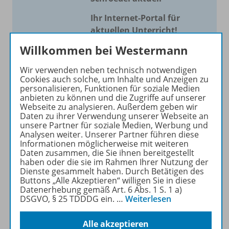
Ihr Internet-Portal für
aktuellen Unterricht!
Willkommen bei Westermann
Mit Schroedel aktuell bieten
wir Ihnen einen Service, um
Wir verwenden neben technisch notwendigen
Ihren Unterricht aktuell und
Cookies auch solche, um Inhalte und Anzeigen zu
einfach zu gestalten. Jede
personalisieren, Funktionen für soziale Medien
anbieten zu können und die Zugriffe auf unserer
Woche drei bis vier
Webseite zu analysieren. Außerdem geben wir
Neuerscheinungen mit
Daten zu ihrer Verwendung unserer Webseite an
großem Online Archiv.
unsere Partner für soziale Medien, Werbung und
Analysen weiter. Unserer Partner führen diese
Informationen möglicherweise mit weiteren
Mehr erfahren
Daten zusammen, die Sie ihnen bereitgestellt
haben oder die sie im Rahmen Ihrer Nutzung der
Dienste gesammelt haben. Durch Betätigen des
Buttons „Alle Akzeptieren“ willigen Sie in diese
Datenerhebung gemäß Art. 6 Abs. 1 S. 1 a)
DSGVO, § 25 TDDDG ein.
…
Weiterlesen
Informationen
Alle akzeptieren