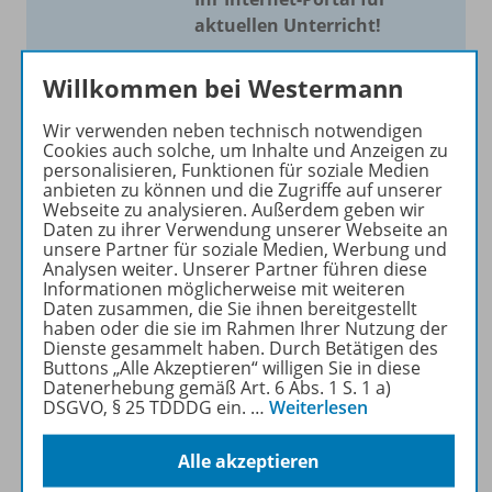
aktuellen Unterricht!
Mit Schroedel aktuell bieten
Willkommen bei Westermann
wir Ihnen einen Service, um
Ihren Unterricht aktuell und
Wir verwenden neben technisch notwendigen
einfach zu gestalten. Jede
Cookies auch solche, um Inhalte und Anzeigen zu
personalisieren, Funktionen für soziale Medien
Woche drei bis vier
anbieten zu können und die Zugriffe auf unserer
Neuerscheinungen mit
Webseite zu analysieren. Außerdem geben wir
großem Online Archiv.
Daten zu ihrer Verwendung unserer Webseite an
unsere Partner für soziale Medien, Werbung und
Analysen weiter. Unserer Partner führen diese
Mehr erfahren
Informationen möglicherweise mit weiteren
Daten zusammen, die Sie ihnen bereitgestellt
haben oder die sie im Rahmen Ihrer Nutzung der
Dienste gesammelt haben. Durch Betätigen des
Buttons „Alle Akzeptieren“ willigen Sie in diese
Datenerhebung gemäß Art. 6 Abs. 1 S. 1 a)
DSGVO, § 25 TDDDG ein.
…
Weiterlesen
Informationen
Alle akzeptieren