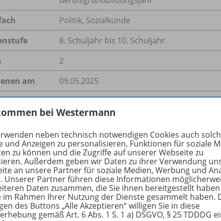
fach
Politik
,
Sozialkunde
enstufe
8. Schuljahr bis 10. Schuljahr
n
2
ienen am
09.05.2025
größe
8,6 MB
kommen bei Westermann
format
ZIP-Dateiarchiv
erwenden neben technisch notwendigen Cookies auch solc
e und Anzeigen zu personalisieren, Funktionen für soziale 
ten zu können und die Zugriffe auf unserer Webseite zu
sieren. Außerdem geben wir Daten zu ihrer Verwendung un
hreibung
ite an unsere Partner für soziale Medien, Werbung und An
r. Unserer Partner führen diese Informationen möglicherwe
eiteren Daten zusammen, die Sie ihnen bereitgestellt haben
ie im Rahmen Ihrer Nutzung der Dienste gesammelt haben. 
gen des Buttons „Alle Akzeptieren“ willigen Sie in diese
chenrückblick ist ein erfolgreicher Baustein für handlungso
erhebung gemäß Art. 6 Abs. 1 S. 1 a) DSGVO, § 25 TDDDG e
stest motiviert Ihre Schülerinnen und Schüler, wichtige poli