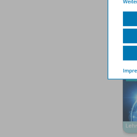
Weite
den M
Spar
Impr