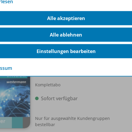
rlesen
edien zu verfolgen.
Alle akzeptieren
Alle ablehnen
-Pakete
Einstellungen bearbeiten
Schroedel aktuell
essum
Einzellizenz
WEB-
Komplettabo
Sofort verfügbar
Nur für ausgewählte Kundengruppen
bestellbar