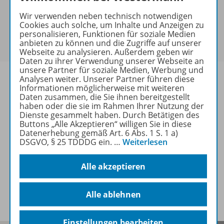
keine Sonderkonditionen gewährt werden.
Wir verwenden neben technisch notwendigen
Sie haben ein passendes
Spar-Paket
?
Cookies auch solche, um Inhalte und Anzeigen zu
Um den für Sie gültigen Preis zu sehen,
melden Sie
personalisieren, Funktionen für soziale Medien
anbieten zu können und die Zugriffe auf unserer
sich bitte an
.
Webseite zu analysieren. Außerdem geben wir
Daten zu ihrer Verwendung unserer Webseite an
unsere Partner für soziale Medien, Werbung und
Analysen weiter. Unserer Partner führen diese
Informationen möglicherweise mit weiteren
Daten zusammen, die Sie ihnen bereitgestellt
haben oder die sie im Rahmen Ihrer Nutzung der
Informationen
Dienste gesammelt haben. Durch Betätigen des
Buttons „Alle Akzeptieren“ willigen Sie in diese
Datenerhebung gemäß Art. 6 Abs. 1 S. 1 a)
DSGVO, § 25 TDDDG ein.
…
Weiterlesen
Weitere Inhalte der Ausgabe
Alle akzeptieren
Spar-Pakete
Alle ablehnen
Einstellungen bearbeiten