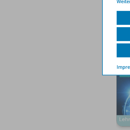
Weite
den M
Spar
Impr