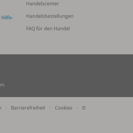
Handelscenter
Handelsbestellungen
m
Hilfe-
FAQ für den Handel
en.
n
·
Barrierefreiheit
·
Cookies
·
©