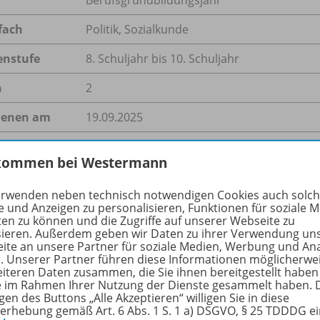
fach
Politik
,
Sozialkunde
enstufe
8. Schuljahr bis 10. Schuljahr
n
2
ienen am
19.09.2025
größe
4,6 MB
kommen bei Westermann
format
ZIP-Dateiarchiv
erwenden neben technisch notwendigen Cookies auch solc
e und Anzeigen zu personalisieren, Funktionen für soziale 
ten zu können und die Zugriffe auf unserer Webseite zu
sieren. Außerdem geben wir Daten zu ihrer Verwendung un
hreibung
ite an unsere Partner für soziale Medien, Werbung und An
r. Unserer Partner führen diese Informationen möglicherwe
eiteren Daten zusammen, die Sie ihnen bereitgestellt haben
ie im Rahmen Ihrer Nutzung der Dienste gesammelt haben. 
gen des Buttons „Alle Akzeptieren“ willigen Sie in diese
chenrückblick ist ein erfolgreicher Baustein für handlungso
erhebung gemäß Art. 6 Abs. 1 S. 1 a) DSGVO, § 25 TDDDG e
stest motiviert Ihre Schülerinnen und Schüler, wichtige poli