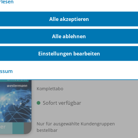
rlesen
edien zu verfolgen.
Alle akzeptieren
Alle ablehnen
-Pakete
Einstellungen bearbeiten
Schroedel aktuell
essum
Einzellizenz
WEB-
Komplettabo
Sofort verfügbar
Nur für ausgewählte Kundengruppen
bestellbar