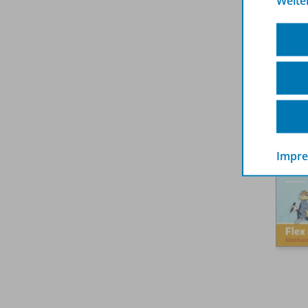
Weite
Impr