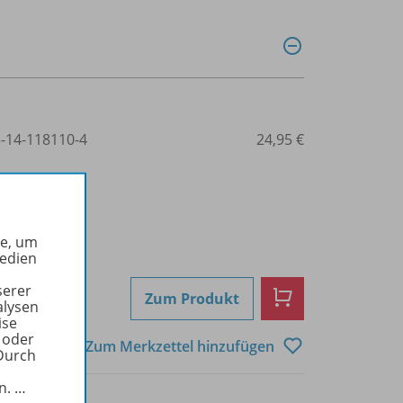
3-14-118110-4
24,95 €
he, um
Medien
serer
Zum Produkt
alysen
ise
 oder
Zum Merkzettel hinzufügen
Durch
in.
…