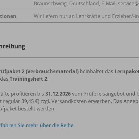
Braunschweig, Deutschland, E-Mail: servic
tionen
Wir liefern nur an Lehrkräfte und Erzieher/
-i
hreibung
rüfpaket 2 (Verbrauchsmaterial)
beinhaltet das
Lernpaket
 das
Trainingsheft 2
.
äfte profitieren bis
31.12.2026
vom Prüfpreisangebot und 
t regulär 39,45 €) zzgl. Versandkosten erwerben. Das Angebo
üfpaket bestellt werden.
rfahren Sie mehr über die Reihe