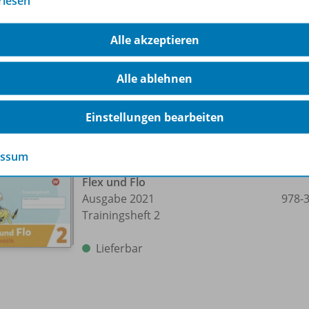
rlesen
Ausgabe 2021
978-
Diagnoseheft 2
Alle akzeptieren
Lieferbar
Alle ablehnen
Einstellungen bearbeiten
essum
Flex und Flo
Ausgabe 2021
978-
Trainingsheft 2
Lieferbar