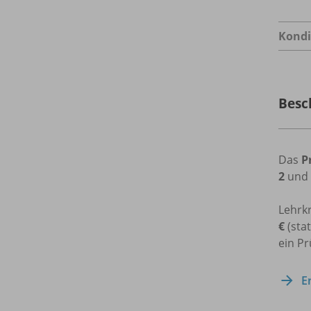
Kondi
Besc
Das
P
2
und
Lehrkr
€
(stat
ein Pr
E