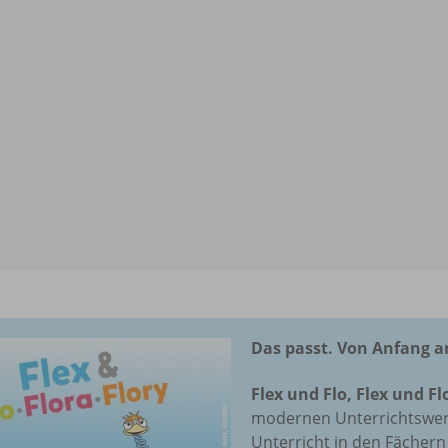
Das passt. Von Anfang a
Flex und Flo, Flex und Fl
modernen Unterrichtswerk
Unterricht in den Fächer