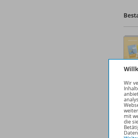
Best
Will
Wir v
Inhalt
anbie
analy
Webse
weite
mit w
die s
Betäti
Daten