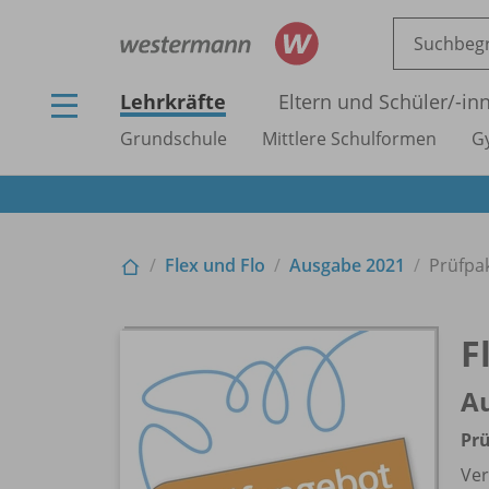
Lehrkräfte
Eltern und Schüler/
-in
Grundschule
Mittlere Schulformen
G
Flex und Flo
Ausgabe 2021
Prüfpak
F
A
Prü
Ver