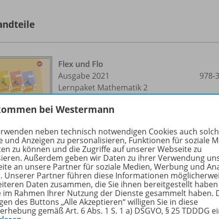
andteile
Flex und Flo
Ausgabe 2021
978-
Lernpaket Mathematik 2
kommen bei Westermann
Verbrauchsmaterial
erwenden neben technisch notwendigen Cookies auch solc
Lieferbar
e und Anzeigen zu personalisieren, Funktionen für soziale 
ten zu können und die Zugriffe auf unserer Webseite zu
Passende Veranstaltung zum Titel
sieren. Außerdem geben wir Daten zu ihrer Verwendung un
ite an unsere Partner für soziale Medien, Werbung und An
Ergänzende Digitalprodukte erhältlich
r. Unserer Partner führen diese Informationen möglicherwe
eiteren Daten zusammen, die Sie ihnen bereitgestellt haben
ie im Rahmen Ihrer Nutzung der Dienste gesammelt haben. 
gen des Buttons „Alle Akzeptieren“ willigen Sie in diese
erhebung gemäß Art. 6 Abs. 1 S. 1 a) DSGVO, § 25 TDDDG e
Flex und Flo