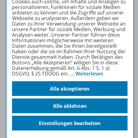
für Privatpersonen).
Cookies auch solche, um Inhalte und Anzeigen zu
personalisieren, Funktionen für soziale Medien
Jetzt kostengünstig
anbieten zu können und die Zugriffe auf unserer
Probelesen oder gleich zum
Webseite zu analysieren. Außerdem geben wir
Vorteilspreis abonnieren!
Daten zu ihrer Verwendung unserer Webseite an
unsere Partner für soziale Medien, Werbung und
Analysen weiter. Unserer Partner führen diese
ZU DEN ABO-ANGEBOTEN
Informationen möglicherweise mit weiteren
Daten zusammen, die Sie ihnen bereitgestellt
haben oder die sie im Rahmen Ihrer Nutzung der
Dienste gesammelt haben. Durch Betätigen des
Buttons „Alle Akzeptieren“ willigen Sie in diese
Datenerhebung gemäß Art. 6 Abs. 1 S. 1 a)
DSGVO, § 25 TDDDG ein.
…
Weiterlesen
Produktinformationen
Alle akzeptieren
Beschreibung
Alle ablehnen
Einstellungen bearbeiten
Inhalte