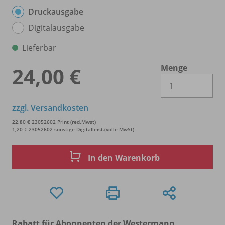
Druckausgabe
Digitalausgabe
Lieferbar
Menge
24,00 €
Es 
zzgl. Versandkosten
22,80 € 23052602 Print (red.Mwst)
1,20 € 23052602 sonstige Digitalleist.(volle MwSt)
In den Warenkorb
Rabatt für Abonnenten der Westermann