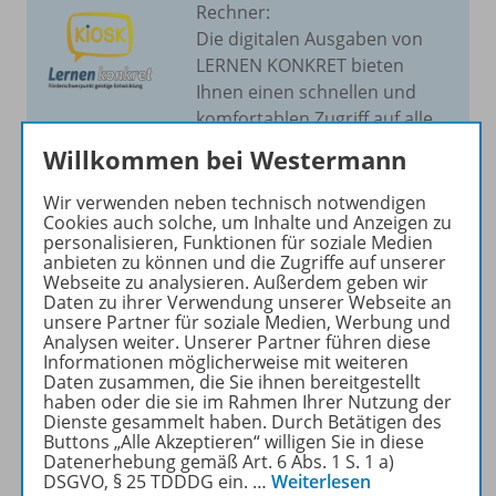
Rechner:
Die digitalen Ausgaben von
LERNEN KONKRET bieten
Ihnen einen schnellen und
komfortablen Zugriff auf alle
Beiträge und Materialien – zu
Willkommen bei Westermann
Hause, in der Schule oder
unterwegs!
Wir verwenden neben technisch notwendigen
Cookies auch solche, um Inhalte und Anzeigen zu
personalisieren, Funktionen für soziale Medien
ZUM ZEITSCHRIFTENKIOSK
anbieten zu können und die Zugriffe auf unserer
Webseite zu analysieren. Außerdem geben wir
Daten zu ihrer Verwendung unserer Webseite an
unsere Partner für soziale Medien, Werbung und
Analysen weiter. Unserer Partner führen diese
Informationen möglicherweise mit weiteren
Daten zusammen, die Sie ihnen bereitgestellt
Produktinformationen
haben oder die sie im Rahmen Ihrer Nutzung der
Dienste gesammelt haben. Durch Betätigen des
Buttons „Alle Akzeptieren“ willigen Sie in diese
Datenerhebung gemäß Art. 6 Abs. 1 S. 1 a)
Beschreibung
DSGVO, § 25 TDDDG ein.
…
Weiterlesen