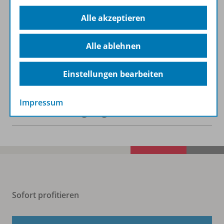
Alle akzeptieren
Bezugsbedingungen
Alle ablehnen
Zugehörige Produkte
Einstellungen bearbeiten
Impressum
Benachrichtigungs-Service
Sofort profitieren