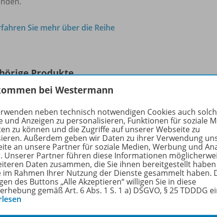
anden.
rfahren Sie mehr über die Reihe
hörige Produkte
kommen bei Westermann
erwenden neben technisch notwendigen Cookies auch solc
Praxis Geschichte
e und Anzeigen zu personalisieren, Funktionen für soziale 
Aufstieg des Nationalsozialismus –
6226
ten zu können und die Zugriffe auf unserer Webseite zu
differenziert
sieren. Außerdem geben wir Daten zu ihrer Verwendung un
ite an unsere Partner für soziale Medien, Werbung und An
r. Unserer Partner führen diese Informationen möglicherwe
Ausgabe 1/
2026 (Januar)
eiteren Daten zusammen, die Sie ihnen bereitgestellt haben
ie im Rahmen Ihrer Nutzung der Dienste gesammelt haben. 
Lieferbar
gen des Buttons „Alle Akzeptieren“ willigen Sie in diese
erhebung gemäß Art. 6 Abs. 1 S. 1 a) DSGVO, § 25 TDDDG e
rlesen