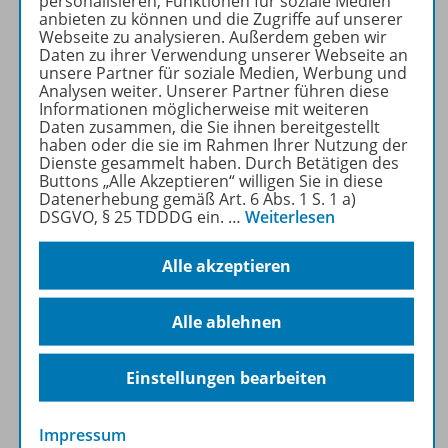
personalisieren, Funktionen für soziale Medien
Probelesen oder gleich zum
anbieten zu können und die Zugriffe auf unserer
Vorteilspreis abonnieren!
Webseite zu analysieren. Außerdem geben wir
Daten zu ihrer Verwendung unserer Webseite an
unsere Partner für soziale Medien, Werbung und
ZU DEN ABO-ANGEBOTEN
Analysen weiter. Unserer Partner führen diese
Informationen möglicherweise mit weiteren
Daten zusammen, die Sie ihnen bereitgestellt
haben oder die sie im Rahmen Ihrer Nutzung der
Dienste gesammelt haben. Durch Betätigen des
Buttons „Alle Akzeptieren“ willigen Sie in diese
Datenerhebung gemäß Art. 6 Abs. 1 S. 1 a)
Produktinformationen
DSGVO, § 25 TDDDG ein.
…
Weiterlesen
Alle akzeptieren
Beschreibung
Alle ablehnen
Inhalte
Einstellungen bearbeiten
Impressum
Zugehörige Produkte