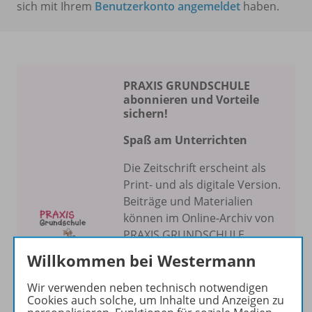
sich mit Ihrem
Benutzerkonto angemeldet
haben.
PRAXIS GRUNDSCHULE
abonnieren und Vorteile
sichern!
Spaß am Unterrichten
Die Zeitschrift erscheint als
Print- und als digitale Version.
Beiträge und Materialien
können im Online-Archiv von
PRAXIS GRUNDSCHULE
kostenlos recherchiert und
Willkommen bei Westermann
heruntergeladen werden (nur
für Privatpersonen).
Wir verwenden neben technisch notwendigen
Cookies auch solche, um Inhalte und Anzeigen zu
Jetzt kostengünstig