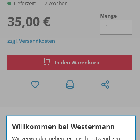
Lieferzeit: 1 - 2 Wochen
Menge
35,00 €
Es 
zzgl. Versandkosten
In den Warenkorb
Willkommen bei Westermann
Produktinformationen
Wir verwenden neben technisch notwendigen