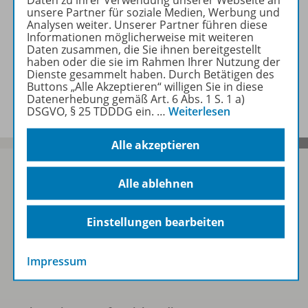
unsere Partner für soziale Medien, Werbung und
Analysen weiter. Unserer Partner führen diese
Zugehörige Produkte
Informationen möglicherweise mit weiteren
Daten zusammen, die Sie ihnen bereitgestellt
haben oder die sie im Rahmen Ihrer Nutzung der
Dienste gesammelt haben. Durch Betätigen des
Benachrichtigungs-Service
Buttons „Alle Akzeptieren“ willigen Sie in diese
Datenerhebung gemäß Art. 6 Abs. 1 S. 1 a)
DSGVO, § 25 TDDDG ein.
…
Weiterlesen
Alle akzeptieren
Alle ablehnen
Sofort profitieren
Einstellungen bearbeiten
Zum Newsletter anmelden
Impressum