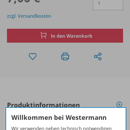
zzgl. Versandkosten
In den Warenkorb
Produktinformationen
Willkommen bei Westermann
Beschreibung
Wir verwenden neben technisch notwendigen