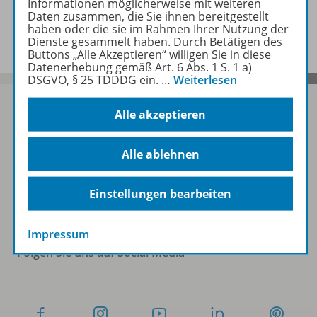
Informationen möglicherweise mit weiteren
Daten zusammen, die Sie ihnen bereitgestellt
Benachrichtigungs-Service
haben oder die sie im Rahmen Ihrer Nutzung der
Dienste gesammelt haben. Durch Betätigen des
Buttons „Alle Akzeptieren“ willigen Sie in diese
Datenerhebung gemäß Art. 6 Abs. 1 S. 1 a)
DSGVO, § 25 TDDDG ein.
…
Weiterlesen
Alle akzeptieren
Sofort profitieren
Alle ablehnen
Zum Newsletter anmelden
Einstellungen bearbeiten
Impressum
Folgen Sie uns auf Social Media