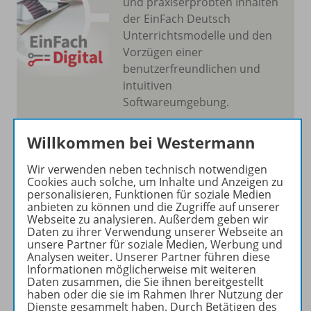
und praxiserprobten Inhalten
der EinFach Deutsch
Unterrichtsmodelle und den
Vorzügen einer
benutzerfreundlichen und
intuitiven
Softwareumgebung.
Mehr erfahren
Willkommen bei Westermann
Wir verwenden neben technisch notwendigen
Cookies auch solche, um Inhalte und Anzeigen zu
personalisieren, Funktionen für soziale Medien
anbieten zu können und die Zugriffe auf unserer
Webseite zu analysieren. Außerdem geben wir
Produktinformationen
Daten zu ihrer Verwendung unserer Webseite an
unsere Partner für soziale Medien, Werbung und
Analysen weiter. Unserer Partner führen diese
Informationen möglicherweise mit weiteren
Beschreibung
Daten zusammen, die Sie ihnen bereitgestellt
haben oder die sie im Rahmen Ihrer Nutzung der
Dienste gesammelt haben. Durch Betätigen des