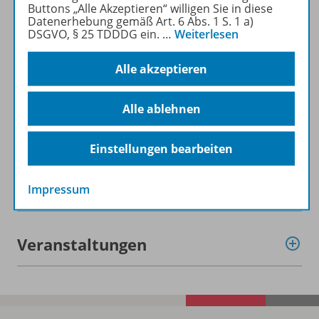
Buttons „Alle Akzeptieren“ willigen Sie in diese
Datenerhebung gemäß Art. 6 Abs. 1 S. 1 a)
Zugehörige Produkte
DSGVO, § 25 TDDDG ein.
…
Weiterlesen
Alle akzeptieren
Inhaltsverzeichnis
Alle ablehnen
Empfehlungen der Redaktion
Einstellungen bearbeiten
Benachrichtigungs-Service
Impressum
Veranstaltungen