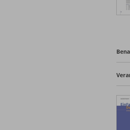
Bena
Vera