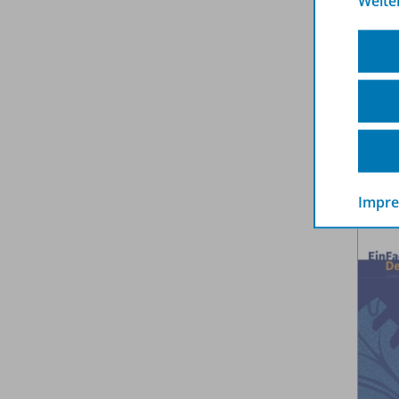
Weite
Impr