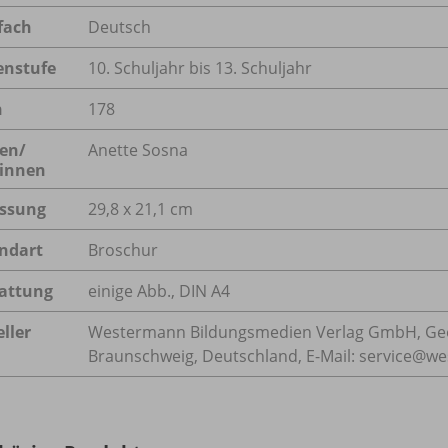
fach
Deutsch
enstufe
10. Schuljahr bis 13. Schuljahr
n
178
en/
Anette Sosna
innen
ssung
29,8 x 21,1 cm
ndart
Broschur
attung
einige Abb., DIN A4
ller
Westermann Bildungsmedien Verlag GmbH, Geo
Braunschweig, Deutschland, E-Mail: service@w