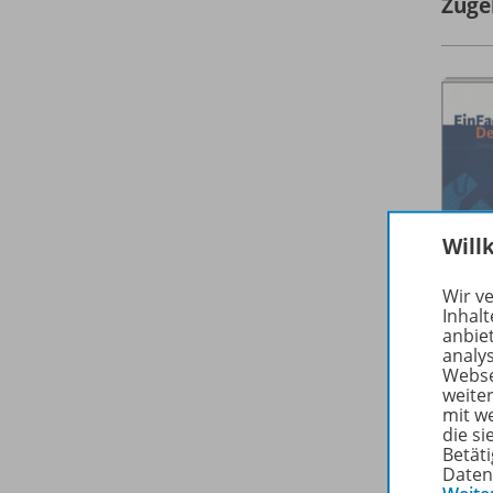
Zuge
Will
Wir v
Inhalt
anbie
analy
Webse
weite
mit w
die s
Betäti
Daten