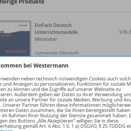
hörige Produkte
EinFach Deutsch
Unterrichtsmodelle
978-
Mittelalter
Gymnasiale Oberstufe
kommen bei Westermann
Lieferbar
erwenden neben technisch notwendigen Cookies auch solc
e und Anzeigen zu personalisieren, Funktionen für soziale 
ten zu können und die Zugriffe auf unserer Webseite zu
sieren. Außerdem geben wir Daten zu ihrer Verwendung un
ite an unsere Partner für soziale Medien, Werbung und An
r. Unserer Partner führen diese Informationen möglicherwe
eiteren Daten zusammen, die Sie ihnen bereitgestellt haben
ie im Rahmen Ihrer Nutzung der Dienste gesammelt haben. 
EinFach Deutsch
gen des Buttons „Alle Akzeptieren“ willigen Sie in diese
Unterrichtsmodelle
978-
erhebung gemäß Art. 6 Abs. 1 S. 1 a) DSGVO, § 25 TDDDG e
Barock