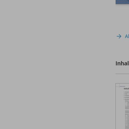
A
Inha