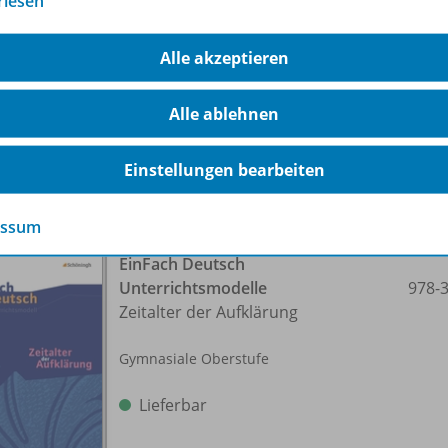
rlesen
Gymnasiale Oberstufe
Alle akzeptieren
Lieferbar
Alle ablehnen
Einstellungen bearbeiten
essum
EinFach Deutsch
Unterrichtsmodelle
978-
Zeitalter der Aufklärung
Gymnasiale Oberstufe
Lieferbar