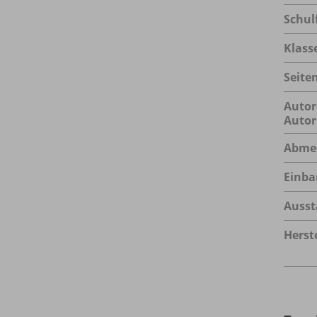
Schul
Klass
Seite
Autor
Autor
Abme
Einba
Ausst
Herste