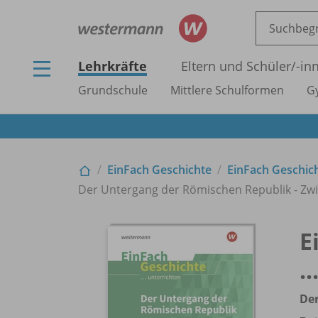
Lehrkräfte
Eltern und Schüler/
-in
Grundschule
Mittlere Schulformen
G
EinFach Geschichte
EinFach Geschich
Der Untergang der Römischen Republik - Zwis
E
.
De