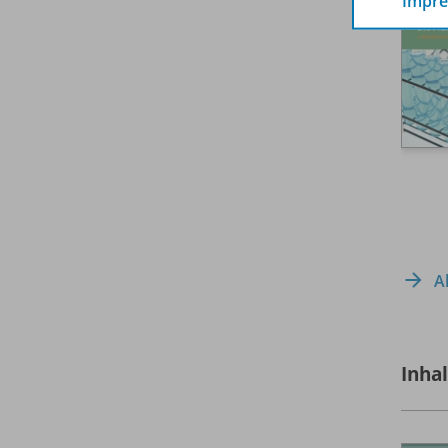
Impr
A
Inha