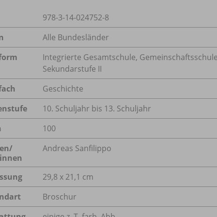
978-3-14-024752-8
n
Alle Bundesländer
form
Integrierte Gesamtschule, Gemeinschaftsschule
Sekundarstufe II
fach
Geschichte
enstufe
10. Schuljahr bis 13. Schuljahr
n
100
en/
Andreas Sanfilippo
innen
ssung
29,8 x 21,1 cm
ndart
Broschur
attung
einige z. T. farb. Abb.