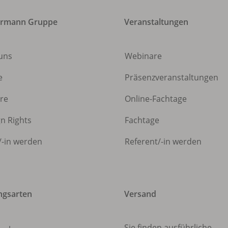
ermann Gruppe
Veranstaltungen
uns
Webinare
e
Präsenzveranstaltungen
ere
Online-Fachtage
gn Rights
Fachtage
/
-in werden
Referent/
-in werden
ngsarten
Versand
Sie finden ausführliche