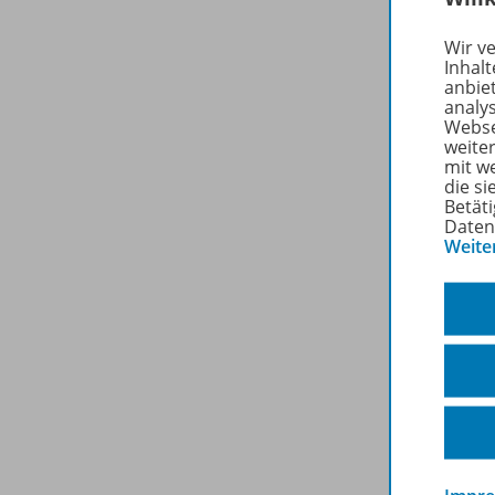
Wir v
Inhalt
anbie
analy
Webse
weite
mit w
die s
Betäti
Daten
Weite