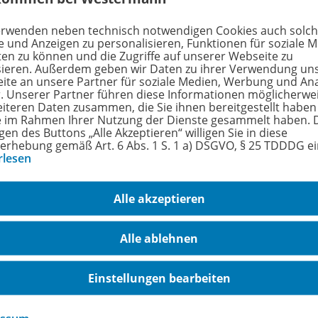
erwenden neben technisch notwendigen Cookies auch solc
e und Anzeigen zu personalisieren, Funktionen für soziale 
ten zu können und die Zugriffe auf unserer Webseite zu
EinFach Geschichte ...unterrichten
sieren. Außerdem geben wir Daten zu ihrer Verwendung un
Imperiumstheorie
978-
ite an unsere Partner für soziale Medien, Werbung und An
r. Unserer Partner führen diese Informationen möglicherwe
eiteren Daten zusammen, die Sie ihnen bereitgestellt haben
Erhältlich in verschiedenen
ie im Rahmen Ihrer Nutzung der Dienste gesammelt haben. 
Lizenzformen
gen des Buttons „Alle Akzeptieren“ willigen Sie in diese
erhebung gemäß Art. 6 Abs. 1 S. 1 a) DSGVO, § 25 TDDDG e
rlesen
Lieferbar
Alle akzeptieren
Ergänzende Digitalprodukte erhältlich
Alle ablehnen
Einstellungen bearbeiten
EinFach Geschichte ...unterrichten
978-
Neu
Die Französische Revolution