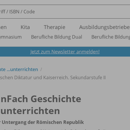
nen
Kita
Therapie
Ausbildungsbetriebe
ymnasium
Berufliche Bildung Dual
Berufliche Bildung
Jetzt zum Newsletter anmelden!
te ...unterrichten
chen Diktatur und Kaiserreich. Sekundarstufe II
inFach Geschichte
..unterrichten
r Untergang der Römischen Republik