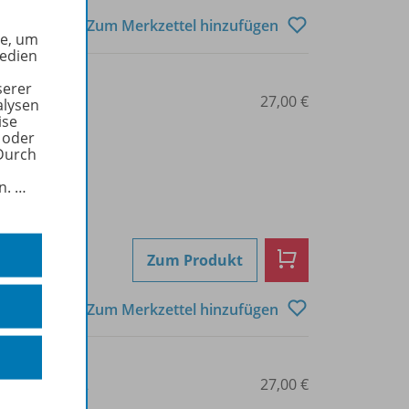
Zum Merkzettel hinzufügen
he, um
Medien
serer
3-14-024751-1
27,00 €
alysen
ise
 oder
Durch
in.
…
Zum Produkt
Zum Merkzettel hinzufügen
3-14-024767-2
27,00 €