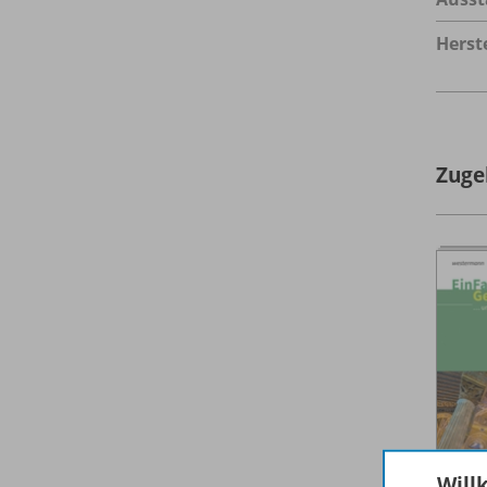
Herste
Zuge
Will