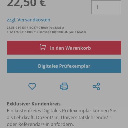
22,50 €
Es 
zzgl. Versandkosten
21,38 € 9783141003710 Buch (red.MwSt)
1,12 € 9783141003710 sonstige Digitalleist. (volle MwSt)
In den Warenkorb
Digitales Prüfexemplar
Exklusiver Kundenkreis
Ein kostenfreies Digitales Prüfexemplar können Sie
als Lehrkraft, Dozent/-in, Universitätslehrende/-r
oder Referendar/-in anfordern.