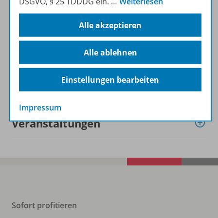
DSGVO, § 25 TDDDG ein.
…
Weiterlesen
Zugehörige Produkte
Alle akzeptieren
Digitale Unterrichtsmaterialien
Alle ablehnen
Einstellungen bearbeiten
Benachrichtigungs-Service
Impressum
Veranstaltungen
Sofort profitieren