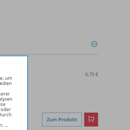
3-14-106276-2
6,75 €
he, um
Medien
serer
alysen
ise
 oder
Durch
Zum Produkt
in.
…