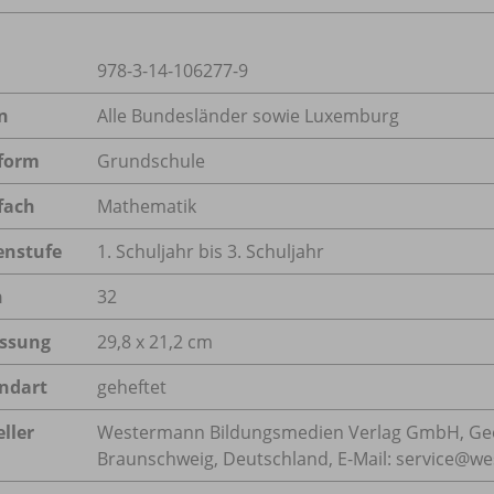
978-3-14-106277-9
n
Alle Bundesländer sowie Luxemburg
form
Grundschule
fach
Mathematik
enstufe
1. Schuljahr bis 3. Schuljahr
n
32
ssung
29,8 x 21,2 cm
ndart
geheftet
ller
Westermann Bildungsmedien Verlag GmbH, Geo
Braunschweig, Deutschland, E-Mail: service@w