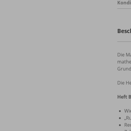
Kondi
Besc
Die M
mathem
Grunds
Die He
Heft 
Wi
„R
Re