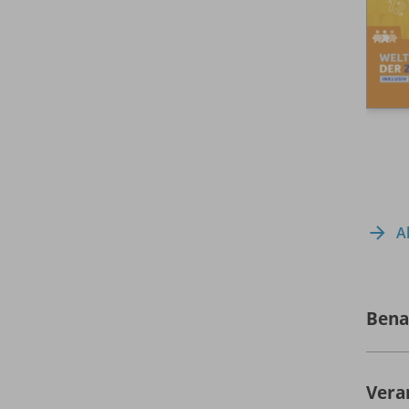
A
Bena
Vera