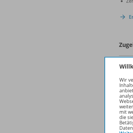
Ze
E
Zuge
Will
Wir v
Inhalt
anbie
analy
Webse
weite
mit w
die s
Betäti
Daten