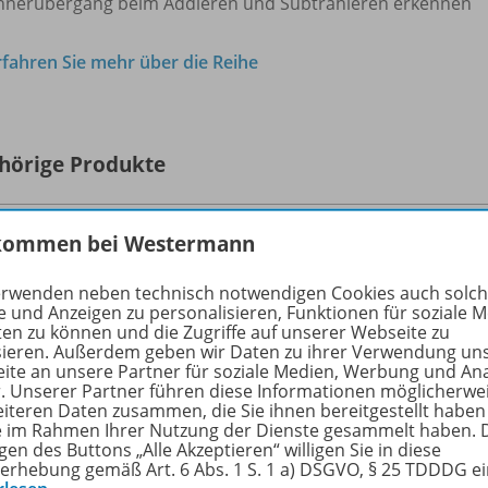
hnerübergang beim Addieren und Subtrahieren erkennen
rfahren Sie mehr über die Reihe
hörige Produkte
kommen bei Westermann
Welt der Zahl
Inklusionsmaterialien - Ausgabe
978-
erwenden neben technisch notwendigen Cookies auch solc
2021
e und Anzeigen zu personalisieren, Funktionen für soziale 
Inklusionsheft B2: Rechnen bis 20
ten zu können und die Zugriffe auf unserer Webseite zu
sieren. Außerdem geben wir Daten zu ihrer Verwendung un
ite an unsere Partner für soziale Medien, Werbung und An
Lieferbar
r. Unserer Partner führen diese Informationen möglicherwe
eiteren Daten zusammen, die Sie ihnen bereitgestellt haben
ie im Rahmen Ihrer Nutzung der Dienste gesammelt haben. 
gen des Buttons „Alle Akzeptieren“ willigen Sie in diese
erhebung gemäß Art. 6 Abs. 1 S. 1 a) DSGVO, § 25 TDDDG e