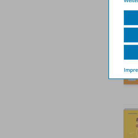
Weite
Impr