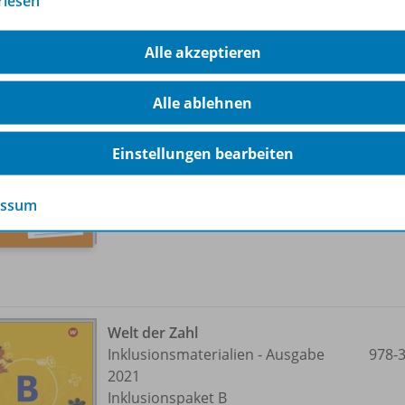
rlesen
Alle akzeptieren
Welt der Zahl
Inklusionsmaterialien - Ausgabe
978-
Alle ablehnen
2021
Inklusionsheft B4: Geometrie 1
Einstellungen bearbeiten
Lieferbar
essum
Welt der Zahl
Inklusionsmaterialien - Ausgabe
978-
2021
Inklusionspaket B