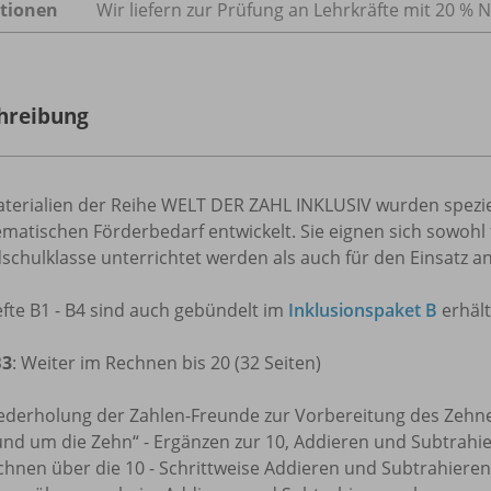
tionen
Wir liefern zur Prüfung an Lehrkräfte mit 20 % N
hreibung
aterialien der Reihe WELT DER ZAHL INKLUSIV wurden spezie
atischen Förderbedarf entwickelt. Sie eignen sich sowohl für
chulklasse unterrichtet werden als auch für den Einsatz a
fte B1 - B4 sind auch gebündelt im
Inklusionspaket B
erhält
B3
: Weiter im Rechnen bis 20 (32 Seiten)
ederholung der Zahlen-Freunde zur Vorbereitung des Zeh
und um die Zehn“ - Ergänzen zur 10, Addieren und Subtrahie
chnen über die 10 - Schrittweise Addieren und Subtrahie