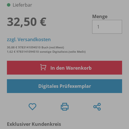
Lieferbar
Menge
32,50 €
Es 
zzgl. Versandkosten
30,88 € 9783141094510 Buch (red.Mwst)
1,62 € 9783141094510 sonstige Digitalleist.(volle MwSt)
In den Warenkorb
Digitales Prüfexemplar
Exklusiver Kundenkreis