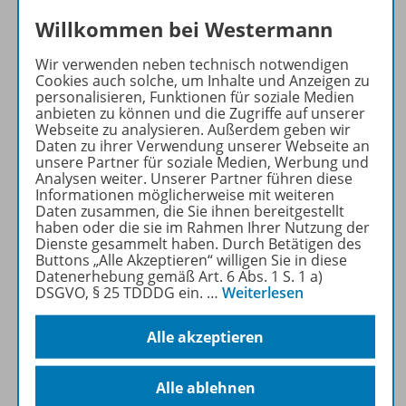
und praxiserprobten Inhalten
Willkommen bei Westermann
der EinFach Deutsch
Unterrichtsmodelle und den
Wir verwenden neben technisch notwendigen
Cookies auch solche, um Inhalte und Anzeigen zu
Vorzügen einer
personalisieren, Funktionen für soziale Medien
benutzerfreundlichen und
anbieten zu können und die Zugriffe auf unserer
intuitiven
Webseite zu analysieren. Außerdem geben wir
Daten zu ihrer Verwendung unserer Webseite an
Softwareumgebung.
unsere Partner für soziale Medien, Werbung und
Analysen weiter. Unserer Partner führen diese
Informationen möglicherweise mit weiteren
Mehr erfahren
Daten zusammen, die Sie ihnen bereitgestellt
haben oder die sie im Rahmen Ihrer Nutzung der
Dienste gesammelt haben. Durch Betätigen des
Buttons „Alle Akzeptieren“ willigen Sie in diese
Datenerhebung gemäß Art. 6 Abs. 1 S. 1 a)
DSGVO, § 25 TDDDG ein.
…
Weiterlesen
Produktinformationen
Alle akzeptieren
Beschreibung
Alle ablehnen