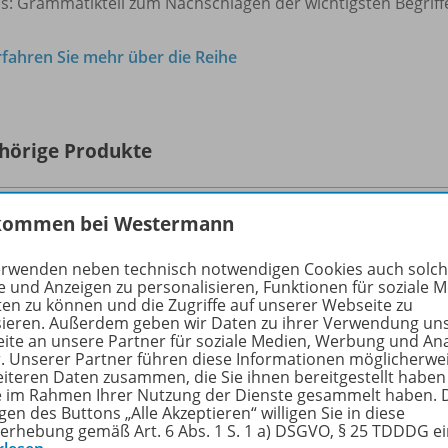
us: Grammatikteil zum Nachschlagen der wichtigsten Begriff
rfahren Sie mehr über die Reihe
hörige Produkte
kommen bei Westermann
DIE BUNTE REIHE - Deutsch
Wörterbuch - Ausgabe für Bayern
978-
erwenden neben technisch notwendigen Cookies auch solc
e und Anzeigen zu personalisieren, Funktionen für soziale 
Lieferbar
ten zu können und die Zugriffe auf unserer Webseite zu
sieren. Außerdem geben wir Daten zu ihrer Verwendung un
ite an unsere Partner für soziale Medien, Werbung und An
r. Unserer Partner führen diese Informationen möglicherwe
eiteren Daten zusammen, die Sie ihnen bereitgestellt haben
ie im Rahmen Ihrer Nutzung der Dienste gesammelt haben. 
gen des Buttons „Alle Akzeptieren“ willigen Sie in diese
erhebung gemäß Art. 6 Abs. 1 S. 1 a) DSGVO, § 25 TDDDG e