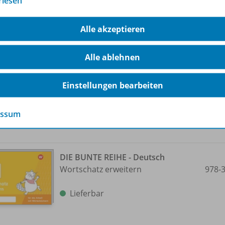
rlesen
Alle akzeptieren
DIE BUNTE REIHE - Deutsch
Nachschlagen üben
978-
Alle ablehnen
Lieferbar
Einstellungen bearbeiten
essum
DIE BUNTE REIHE - Deutsch
Wortschatz erweitern
978-
Lieferbar