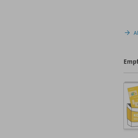
A
Empf