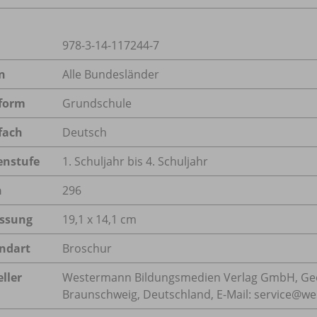
978-3-14-117244-7
n
Alle Bundesländer
form
Grundschule
fach
Deutsch
enstufe
1. Schuljahr bis 4. Schuljahr
n
296
ssung
19,1 x 14,1 cm
ndart
Broschur
ller
Westermann Bildungsmedien Verlag GmbH, Geo
Braunschweig, Deutschland, E-Mail: service@w