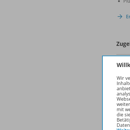
Pl
E
Zuge
Will
Wir v
Inhalt
anbie
analy
Webse
weite
mit w
die s
Betäti
Daten