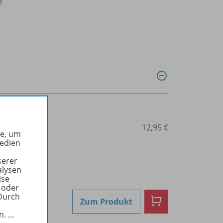
e
3-14-117250-8
12,95 €
he, um
Medien
serer
alysen
ise
 oder
Durch
Zum Produkt
in.
…