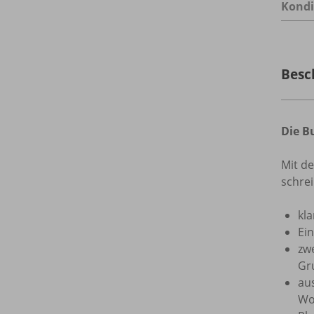
Kondi
Besc
Die B
Mit 
schre
kla
Ei
zwe
Gr
aus
Wo