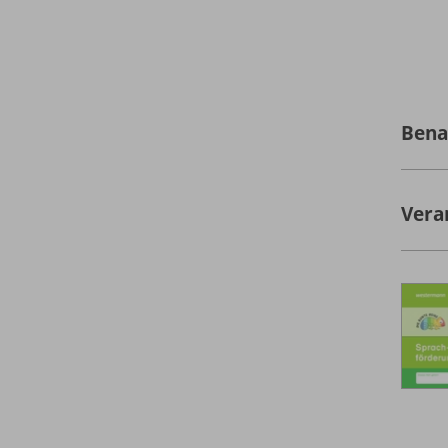
Bena
Vera