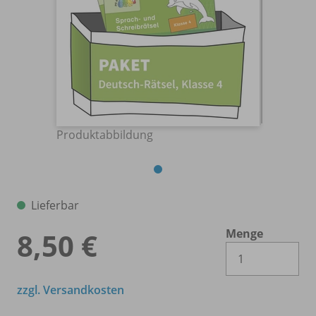
Produktabbildung
Lieferbar
Menge
8,50 €
Es 
zzgl. Versandkosten