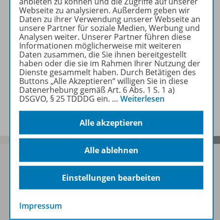
anbieten zu können und die Zugriffe auf unserer
Webseite zu analysieren. Außerdem geben wir
Daten zu ihrer Verwendung unserer Webseite an
Lösungen
unsere Partner für soziale Medien, Werbung und
Analysen weiter. Unserer Partner führen diese
Informationen möglicherweise mit weiteren
Daten zusammen, die Sie ihnen bereitgestellt
Benachrichtigungs-Service
haben oder die sie im Rahmen Ihrer Nutzung der
Dienste gesammelt haben. Durch Betätigen des
Buttons „Alle Akzeptieren“ willigen Sie in diese
Datenerhebung gemäß Art. 6 Abs. 1 S. 1 a)
DSGVO, § 25 TDDDG ein.
…
Weiterlesen
Veranstaltungen
Alle akzeptieren
Alle ablehnen
Einstellungen bearbeiten
Sofort profitieren
Impressum
Zum Newsletter anmelden