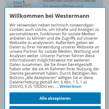
modernen Unterrichtswerke
für einen offenen und
flexiblen Unterricht in den
Willkommen bei Westermann
Fächern
Mathematik,
Deutsch
und
Englisch
.
Wir verwenden neben technisch notwendigen
Cookies auch solche, um Inhalte und Anzeigen zu
personalisieren, Funktionen für soziale Medien
Mehr erfahren
anbieten zu können und die Zugriffe auf unserer
Webseite zu analysieren. Außerdem geben wir
Daten zu ihrer Verwendung unserer Webseite an
unsere Partner für soziale Medien, Werbung und
Analysen weiter. Unserer Partner führen diese
Informationen möglicherweise mit weiteren
Daten zusammen, die Sie ihnen bereitgestellt
Produktinformationen
haben oder die sie im Rahmen Ihrer Nutzung der
Dienste gesammelt haben. Durch Betätigen des
Buttons „Alle Akzeptieren“ willigen Sie in diese
Datenerhebung gemäß Art. 6 Abs. 1 S. 1 a)
Beschreibung
DSGVO, § 25 TDDDG ein.
…
Weiterlesen
Alle akzeptieren
Zugehörige Produkte